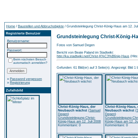
Home
/
Baustellen und Abbruchobjekte
/ Grundsteinlegung Christ-König-Haus am 12. Jul
Registrierte Benutzer
Grundsteinlegung Christ-König-Hau
Benutzername:
Fotos von Samuel Degen
Passwort:
Bericht von Beate Paland im Stadtwiki:
http://ka.stadtwiki.net/Christ-K%C3%B6nig-Haus
(Hits
Beim nächsten Besuch
automatisch anmelden?
Gefunden: 61 Bild(er) auf 3 Seite(n). Angezeigt: Bild 1 
»
Password vergessen
»
Registrierung
Zufallsbild
Christ-König-Haus, der
Christ-König-Haus, 
Neubauch wächst
(
Samuel
Neubauch wächst
(
Degen
)
Degen
)
Grundsteinlegung Christ-
Grundsteinlegung Chri
König-Haus am 12. Juli 2008
König-Haus am 12. Ju
Kommentare: 0
Kommentare: 0