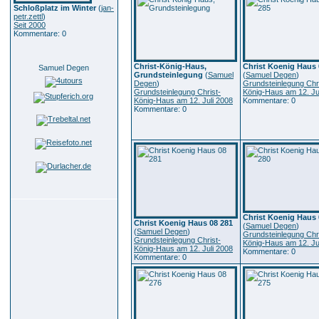
Schloßplatz im Winter
(
jan-
petr.zettl
)
Seit 2000
Kommentare: 0
Christ-König-Haus,
Christ Koenig Haus 
Samuel Degen
Grundsteinlegung
(
Samuel
(
Samuel Degen
)
Degen
)
Grundsteinlegung Chri
Grundsteinlegung Christ-
König-Haus am 12. Ju
König-Haus am 12. Juli 2008
Kommentare: 0
Kommentare: 0
Christ Koenig Haus 
Christ Koenig Haus 08 281
(
Samuel Degen
)
(
Samuel Degen
)
Grundsteinlegung Chri
Grundsteinlegung Christ-
König-Haus am 12. Ju
König-Haus am 12. Juli 2008
Kommentare: 0
Kommentare: 0