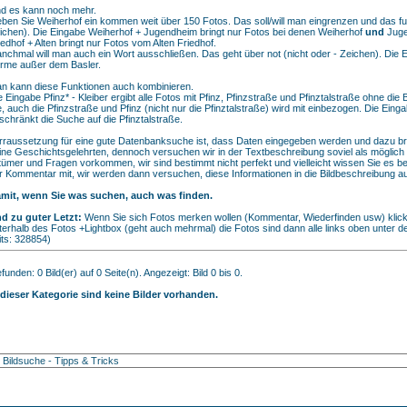
d es kann noch mehr.
ben Sie Weiherhof ein kommen weit über 150 Fotos. Das soll/will man eingrenzen und das fun
ichen). Die Eingabe Weiherhof + Jugendheim bringt nur Fotos bei denen Weiherhof
und
Juge
iedhof + Alten bringt nur Fotos vom Alten Friedhof.
nchmal will man auch ein Wort ausschließen. Das geht über not (nicht oder - Zeichen). Die Ei
rme außer dem Basler.
n kann diese Funktionen auch kombinieren.
e Eingabe Pfinz* - Kleiber ergibt alle Fotos mit Pfinz, Pfinzstraße und Pfinztalstraße ohne die
e, auch die Pfinzstraße und Pfinz (nicht nur die Pfinztalstraße) wird mit einbezogen. Die Einga
schränkt die Suche auf die Pfinztalstraße.
rraussetzung für eine gute Datenbanksuche ist, dass Daten eingegeben werden und dazu bräu
ine Geschichtsgelehrten, dennoch versuchen wir in der Textbeschreibung soviel als möglich
rtümer und Fragen vorkommen, wir sind bestimmt nicht perfekt und vielleicht wissen Sie es be
r Kommentar mit, wir werden dann versuchen, diese Informationen in die Bildbeschreibung 
mit, wenn Sie was suchen, auch was finden.
d zu guter Letzt:
Wenn Sie sich Fotos merken wollen (Kommentar, Wiederfinden usw) klick
terhalb des Fotos +Lightbox (geht auch mehrmal) die Fotos sind dann alle links oben unter 
its: 328854)
funden: 0 Bild(er) auf 0 Seite(n). Angezeigt: Bild 0 bis 0.
 dieser Kategorie sind keine Bilder vorhanden.