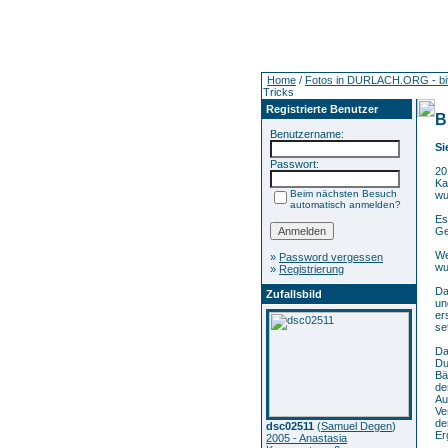
Home
/
Fotos in DURLACH.ORG - bitte 
Tricks
Registrierte Benutzer
B
Benutzername:
Si
Passwort:
20
Ka
Beim nächsten Besuch
wu
automatisch anmelden?
Es
Ge
We
»
Password vergessen
wu
»
Registrierung
Da
Zufallsbild
un
er
se
Da
Du
Bä
de
Au
Ve
de
dsc02511
(
Samuel Degen
)
Er
2005 - Anastasia