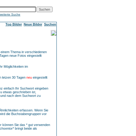
weiterte Suche
Top Bilder
Neue Bilder
Suchen
u einem Thema in verschiedenen
Tagen neue Fotos eingestellt
hr Möglichkeiten im
en letzen 30 Tagen
neu
eingestellt
nz einfach Ihr Suchwort eingeben
u etwas geschrieben ist,
r und nach dem Suchwort zu
Ähnlichkeiten erfassen. Wenn Sie
wird die Buchstabengruppen vor
er können Sie das * gut verwenden
hsentor* bringt beide als