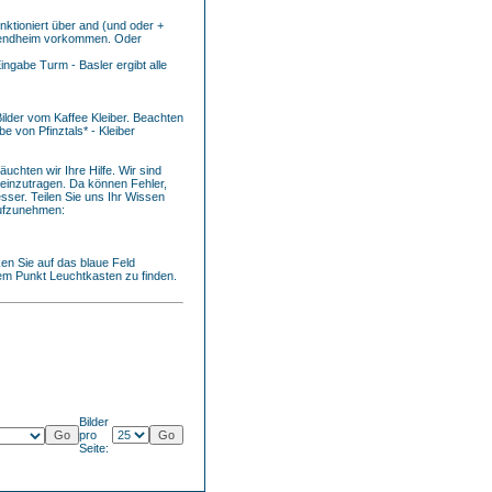
ktioniert über and (und oder +
ndheim vorkommen. Oder
ngabe Turm - Basler ergibt alle
 Bilder vom Kaffee Kleiber. Beachten
be von Pfinztals* - Kleiber
chten wir Ihre Hilfe. Wir sind
 einzutragen. Da können Fehler,
sser. Teilen Sie uns Ihr Wissen
aufzunehmen:
en Sie auf das blaue Feld
dem Punkt Leuchtkasten zu finden.
Bilder
pro
Seite: