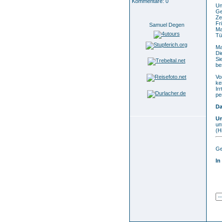
Kommentare: 0
Un
Ge
Ze
Fr
Samuel Degen
Ma
Tü
Ma
Di
Si
be
Vo
ke
Ir
pe
Da
Un
un
(H
Ge
In