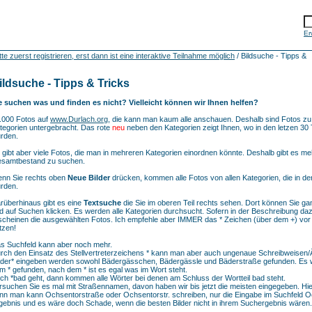
Er
zuerst registrieren, erst dann ist eine interaktive Teilnahme möglich
/ Bildsuche - Tipps &
ildsuche - Tipps & Tricks
e suchen was und finden es nicht? Vielleicht können wir Ihnen helfen?
.000 Fotos auf
www.Durlach.org
, die kann man kaum alle anschauen. Deshalb sind Fotos z
tegorien untergebracht. Das rote
neu
neben den Kategorien zeigt Ihnen, wo in den letzen 30 
rden.
 gibt aber viele Fotos, die man in mehreren Kategorien einordnen könnte. Deshalb gibt es me
samtbestand zu suchen.
nn Sie rechts oben
Neue Bilder
drücken, kommen alle Fotos von allen Kategorien, die in d
rden.
rüberhinaus gibt es eine
Textsuche
die Sie im oberen Teil rechts sehen. Dort können Sie ga
d auf Suchen klicken. Es werden alle Kategorien durchsucht. Sofern in der Beschreibung daz
scheinen die ausgewählten Fotos. Ich empfehle aber IMMER das * Zeichen (über dem +) vo
tzen!
s Suchfeld kann aber noch mehr.
rch den Einsatz des Stellvertreterzeichens * kann man aber auch ungenaue Schreibweisen/
der* eingeben werden sowohl Bädergässchen, Bädergässle und Bäderstraße gefunden. Es 
m * gefunden, nach dem * ist es egal was im Wort steht.
ch *bad geht, dann kommen alle Wörter bei denen am Schluss der Wortteil bad steht.
rsuchen Sie es mal mit Straßennamen, davon haben wir bis jetzt die meisten eingegeben. Hi
nn man kann Ochsentorstraße oder Ochsentorstr. schreiben, nur die Eingabe im Suchfeld Oc
gebnis und es wäre doch Schade, wenn die besten Bilder nicht in ihrem Suchergebnis wären.