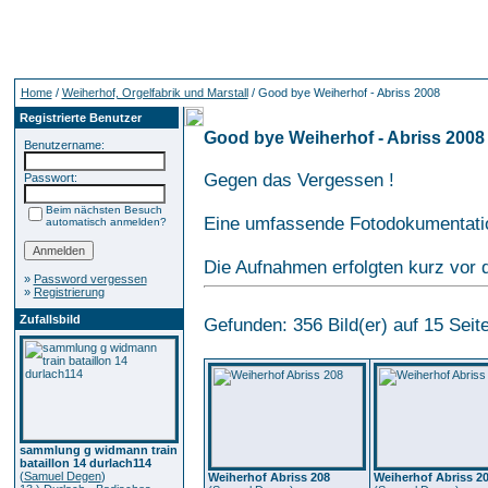
Home
/
Weiherhof, Orgelfabrik und Marstall
/ Good bye Weiherhof - Abriss 2008
Registrierte Benutzer
Good bye Weiherhof - Abriss 2008
Benutzername:
Gegen das Vergessen !
Passwort:
Beim nächsten Besuch
Eine umfassende Fotodokumentat
automatisch anmelden?
Die Aufnahmen erfolgten kurz vor 
»
Password vergessen
»
Registrierung
Zufallsbild
Gefunden: 356 Bild(er) auf 15 Seite
sammlung g widmann train
bataillon 14 durlach114
(
Samuel Degen
)
Weiherhof Abriss 208
Weiherhof Abriss 2