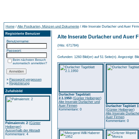
Home
/
Alte Postkarten, Münzen und Dokumente
/ Alte Inserate Durlacher und Auer Fir
Registrierte Benutzer
Alte Inserate Durlacher und Auer 
Benutzername:
(Hits: 671784)
Passwort:
Gefunden: 1260 Bild(er) auf 51 Seite(n). Angezeigt: Bild
Beim nächsten Besuch
automatisch anmelden?
»
Password vergessen
»
Registrierung
Zufallsbild
Durlacher Tageblatt
2.1.1950
(
Günter Heiberger
)
Alte Inserate Durlacher und
Auer Firmen
Durlacher Tagblatt 
Kommentare: 0
(
Günter Heiberger
)
Alte Inserate Durlach
Auer Firmen
Kommentare: 0
Palmaienstr. 2
(
Günter
Heiberger
)
Ausserhalb der Altstadt
Kommentare: 4