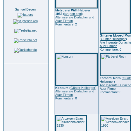
Samuel Degen
Metzgerei Willi Haberer
1952
(
jan-petr.zettl
)
Alte Inserate Durlacher und
Auer Firmen
Kommentare: 2
Gritzner Moped Mo
(
Günter Heiberger
)
Alte Inserate Durlach
Auer Firmen
Kommentare: 0
Färberei Roth
(
Günte
Heiberger
)
Alte Inserate Durlach
Konsum
(
Günter Heiberger
)
Auer Firmen
Alte Inserate Durlacher und
Kommentare: 0
Auer Firmen
Kommentare: 0