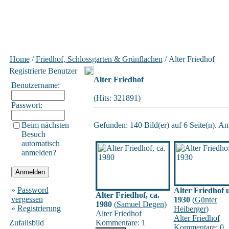
Home
/
Friedhof, Schlossgarten & Grünflachen
/ Alter Friedhof
Registrierte Benutzer
Alter Friedhof
Benutzername:
(Hits: 321891)
Passwort:
Beim nächsten
Gefunden: 140 Bild(er) auf 6 Seite(n). Ang
Besuch
automatisch
anmelden?
»
Password
Alter Friedhof
Alter Friedhof, ca.
vergessen
1930
(
Günter
1980
(
Samuel Degen
)
»
Registrierung
Heiberger
)
Alter Friedhof
Alter Friedhof
Zufallsbild
Kommentare: 1
Kommentare: 0