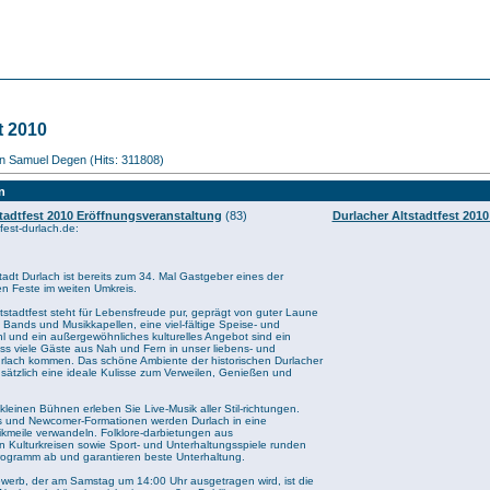
t 2010
von Samuel Degen (Hits: 311808)
n
stadtfest 2010 Eröffnungsveranstaltung
(83)
Durlacher Altstadtfest 201
fest-durlach.de:
adt Durlach ist bereits zum 34. Mal Gastgeber eines der
ten Feste im weiten Umkreis.
tstadtfest steht für Lebensfreude pur, geprägt von guter Laune
. Bands und Musikkapellen, eine viel-fältige Speise- und
 und ein außergewöhnliches kulturelles Angebot sind ein
ss viele Gäste aus Nah und Fern in unser liebens- und
rlach kommen. Das schöne Ambiente der historischen Durlacher
zusätzlich eine ideale Kulisse zum Verweilen, Genießen und
leinen Bühnen erleben Sie Live-Musik aller Stil-richtungen.
 und Newcomer-Formationen werden Durlach in eine
ikmeile verwandeln. Folklore-darbietungen aus
n Kulturkreisen sowie Sport- und Unterhaltungsspiele runden
Programm ab und garantieren beste Unterhaltung.
ewerb, der am Samstag um 14:00 Uhr ausgetragen wird, ist die