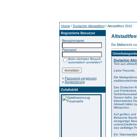
Home
/
Durlacher Altstadtfest
/ Altstadtfest 2010
Registrierte Benutzer
Altstadtfes
Benutzername:
Ein Bildbericht 
Passwort:
Unterkategorie
Beim nächsten Besuch
Durlacher Alt
automatisch anmelden?
Text aus altstadt
Liebe Freunde,
Die Markgrafenst
»
Password vergessen
traditionsreichs
»
Registrierung
Das Durlacher Al
Zufallsbild
und Fröhlichkeit
Getränkeauswahl
Garant dafür, da
lebenswertes Du
Altstadt bildet 
Mitmachen.
Auf großen und k
Bekannte Bands
einzigartige Mus
unterschiedliche
das vielfältige 
Ein Talentwettb