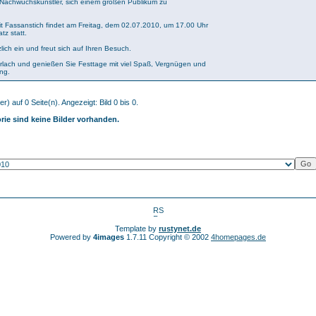
 Nachwuchskünstler, sich einem großen Publikum zu
it Fassanstich findet am Freitag, dem 02.07.2010, um 17.00 Uhr
tz statt.
zlich ein und freut sich auf Ihren Besuch.
urlach und genießen Sie Festtage mit viel Spaß, Vergnügen und
ng.
r) auf 0 Seite(n). Angezeigt: Bild 0 bis 0.
rie sind keine Bilder vorhanden.
Template by
rustynet.de
Powered by
4images
1.7.11 Copyright © 2002
4homepages.de