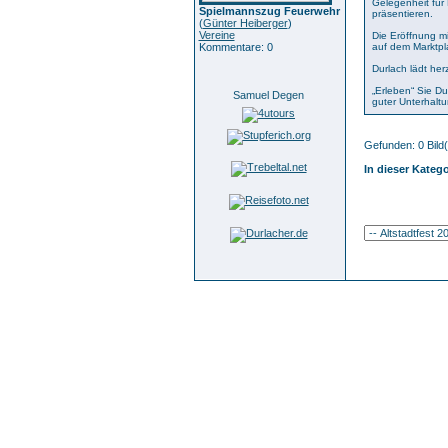
Gelegenheit für
Spielmannszug Feuerwehr
präsentieren.
(
Günter Heiberger
)
Vereine
Die Eröffnung m
Kommentare: 0
auf dem Marktpla
Durlach lädt her
„Erleben“ Sie D
Samuel Degen
guter Unterhaltu
Gefunden: 0 Bild(e
In dieser Katego