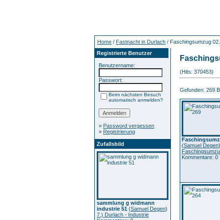
Home
/
Fastnacht in Durlach
/ Faschingsumzug 02
Registrierte Benutzer
Faschings
Benutzername:
(Hits: 370453)
Passwort:
Gefunden: 269 Bil
Beim nächsten Besuch
automatisch anmelden?
»
Password vergessen
»
Registrierung
Faschingsumz
Zufallsbild
(
Samuel Degen
Faschingsumzu
Kommentare: 0
sammlung g widmann
industrie 51
(
Samuel Degen
)
7.) Durlach - Industrie