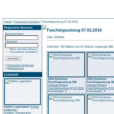
Home
/
Fastnacht in Durlach
/ Faschingsumzug 07.02.2016
Registrierte Benutzer
Faschingsumzug 07.02.2016
Benutzername:
(Hits: 365968)
Passwort:
Gefunden: 365 Bild(er) auf 15 Seite(n). Angezeigt: Bild 
Beim nächsten Besuch
automatisch anmelden?
»
Password vergessen
»
Registrierung
Zufallsbild
2016 Durlacher
2016 Durlacher
Faschingsumzug 365
Faschingsumzug 36
(
Samuel Degen
)
(
Samuel Degen
)
Faschingsumzug 07.02.2016
Faschingsumzug 07.0
Kommentare: 0
Kommentare: 0
Kaffee Luginsland
(
Günter
Heiberger
)
Kneipen, Restaurants,