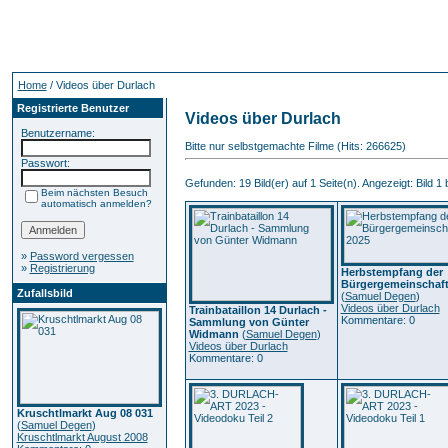
Home
/ Videos über Durlach
Registrierte Benutzer
Videos über Durlach
Benutzername:
Bitte nur selbstgemachte Filme (Hits: 266625)
Passwort:
Gefunden: 19 Bild(er) auf 1 Seite(n). Angezeigt: Bild 1 
Beim nächsten Besuch
automatisch anmelden?
»
Password vergessen
»
Registrierung
Herbstempfang der
Bürgergemeinschaft
Zufallsbild
(
Samuel Degen
)
Videos über Durlach
Trainbataillon 14 Durlach -
Kommentare: 0
Sammlung von Günter
Widmann
(
Samuel Degen
)
Videos über Durlach
Kommentare: 0
Kruschtlmarkt Aug 08 031
(
Samuel Degen
)
Kruschtlmarkt August 2008