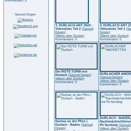
Kommentare: 0
Samuel Degen
3. DURLACH-ART 2023 -
3. DURLACH-ART 20
Videodoku Teil 2
(
Samuel
Videodoku Teil 1
(
Sa
Degen
)
Degen
)
Videos über Durlach
Videos über Durlach
Kommentare: 0
Kommentare: 0
Der ROTE TURM von
DURLACHER AMOR
Durlach
(
Samuel Degen
)
(
Samuel Degen
)
Videos über Durlach
Videos über Durlach
Kommentare: 0
Kommentare: 0
DURLACH - BADEN,
Nutrias an der Pfinz |
Nachtwächterführun
Durlach - Baden
(
Samuel
Pit Nordwig
(
Samuel
Degen
)
Videos über Durlach