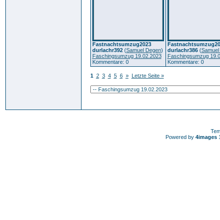
Fastnachtsumzug2023
Fastnachtsumzug20
durlachr392
(
Samuel Degen
)
durlachr386
(
Samuel
Faschingsumzug 19.02.2023
Faschingsumzug 19.0
Kommentare: 0
Kommentare: 0
1
2
3
4
5
6
»
Letzte Seite »
Tem
Powered by
4images
1