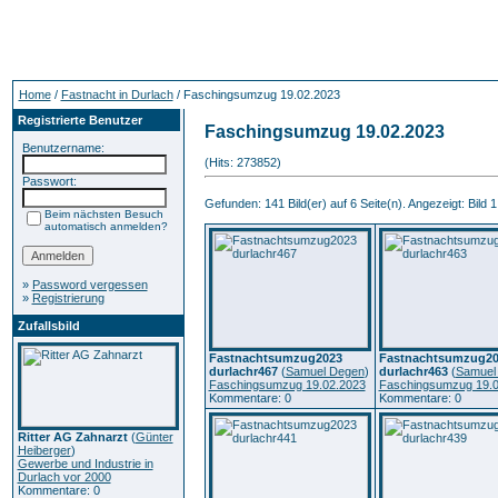
Home
/
Fastnacht in Durlach
/ Faschingsumzug 19.02.2023
Registrierte Benutzer
Faschingsumzug 19.02.2023
Benutzername:
(Hits: 273852)
Passwort:
Gefunden: 141 Bild(er) auf 6 Seite(n). Angezeigt: Bild 1
Beim nächsten Besuch
automatisch anmelden?
»
Password vergessen
»
Registrierung
Zufallsbild
Fastnachtsumzug2023
Fastnachtsumzug20
durlachr467
(
Samuel Degen
)
durlachr463
(
Samuel
Faschingsumzug 19.02.2023
Faschingsumzug 19.0
Kommentare: 0
Kommentare: 0
Ritter AG Zahnarzt
(
Günter
Heiberger
)
Gewerbe und Industrie in
Durlach vor 2000
Kommentare: 0