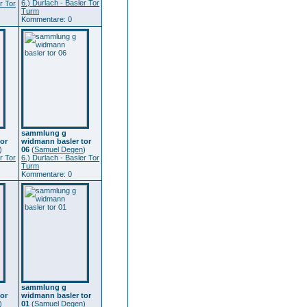
6.) Durlach - Basler Tor
r Tor
Turm
Kommentare: 0
sammlung g
or
widmann basler tor
)
06
(
Samuel Degen
)
r Tor
6.) Durlach - Basler Tor
Turm
Kommentare: 0
sammlung g
or
widmann basler tor
)
01
(
Samuel Degen
)