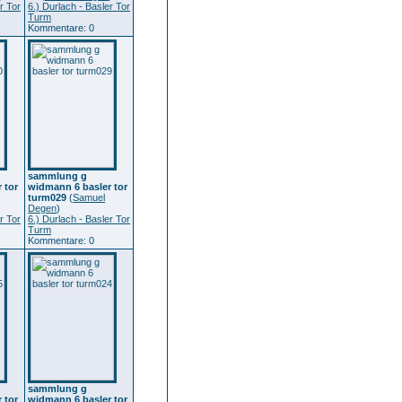
r Tor
6.) Durlach - Basler Tor
Turm
Kommentare: 0
sammlung g
 tor
widmann 6 basler tor
turm029
(
Samuel
Degen
)
r Tor
6.) Durlach - Basler Tor
Turm
Kommentare: 0
sammlung g
 tor
widmann 6 basler tor