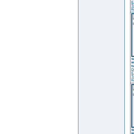
6
T
K
s
w
t
D
6
T
K
s
w