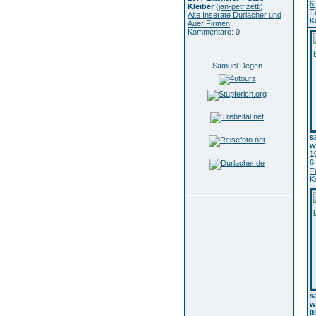
6
Kleiber
(
jan-petr.zettl
)
T
Alte Inserate Durlacher und
K
Auer Firmen
Kommentare: 0
Samuel Degen
s
w
1
6
T
K
s
w
0