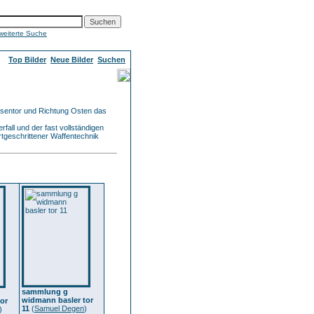
weiterte Suche
Top Bilder
Neue Bilder
Suchen
chsentor und Richtung Osten das
fall und der fast vollständigen
tgeschrittener Waffentechnik
sammlung g
widmann basler tor
or
11
(
Samuel Degen
)
)