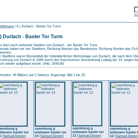
Er
 Widmann
/ 6.) Durlach - Basler Tor Turm
.) Durlach - Basler Tor Turm
s letzt noch stehende Stadttor von Durlach - der Basler Tor Turm.
emals hatten wir vier Stadttore, Richtung Westen das Bienleinstor, Richtung Norden das O
umentor.
e Stadttore waren Bestandteil der mittelalterlichen Wehranlage von Durlach, die nach dem Über
rstörung von Durlach in 1689 durch den französichen Sonnenkönig Ludwig der 14. wegen for
um wieder aufgebaut wurde. (Hits: 304528)
funden: 48 Bild(er) auf 2 Seite(n). Angezeigt: Bild 1 bis 25.
sammlung g
ammlung g
sammlung g
sammlung g
widmann basler tor
idmann basler tor
widmann basler tor
widmann basler t
13
(
Samuel Degen
)
5
(
Samuel Degen
)
14
(
Samuel Degen
)
12
(
Samuel Degen