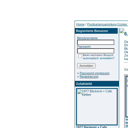
Home
/
Postkartensammlung Günter
Registrierte Benutzer
6
Benutzername:
Da
Eh
Passwort:
Bl
Di
Beim nächsten Besuch
Ze
automatisch anmelden?
ka
Ge
»
Password vergessen
»
Registrierung
Zufallsbild
s
w
1
1977 Bäckerei + Cafe