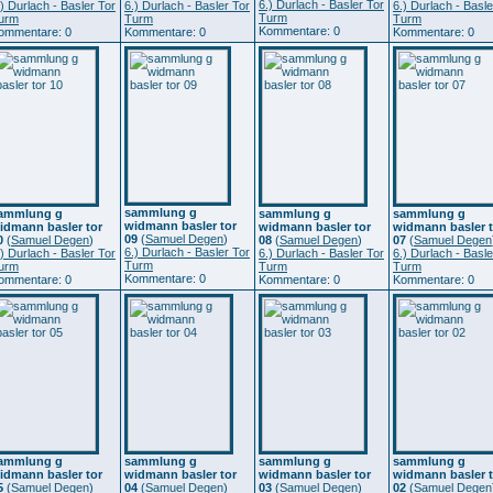
6.) Durlach - Basler Tor
.) Durlach - Basler Tor
6.) Durlach - Basler Tor
6.) Durlach - Basle
Turm
urm
Turm
Turm
Kommentare: 0
ommentare: 0
Kommentare: 0
Kommentare: 0
sammlung g
ammlung g
sammlung g
sammlung g
widmann basler tor
idmann basler tor
widmann basler tor
widmann basler t
09
(
Samuel Degen
)
0
(
Samuel Degen
)
08
(
Samuel Degen
)
07
(
Samuel Degen
6.) Durlach - Basler Tor
.) Durlach - Basler Tor
6.) Durlach - Basler Tor
6.) Durlach - Basle
Turm
urm
Turm
Turm
Kommentare: 0
ommentare: 0
Kommentare: 0
Kommentare: 0
ammlung g
sammlung g
sammlung g
sammlung g
idmann basler tor
widmann basler tor
widmann basler tor
widmann basler t
5
(
Samuel Degen
)
04
(
Samuel Degen
)
03
(
Samuel Degen
)
02
(
Samuel Degen