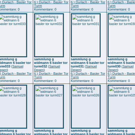
.) Durlach - Basler Tor
6.) Durlach - Basler Tor
6.) Durlach - Basler Tor
6.) Durlach - Basle
urm
Turm
Turm
Turm
ommentare: 0
Kommentare: 0
Kommentare: 0
Kommentare: 0
ammlung g
sammlung g
sammlung g
sammlung g
idmann 6 basler tor
widmann 6 basler tor
widmann 6 basler tor
widmann 6 basler
urm033
(
Samuel
turm032
(
Samuel
turm031
(
Samuel
turm030
(
Samuel
egen
)
Degen
)
Degen
)
Degen
)
.) Durlach - Basler Tor
6.) Durlach - Basler Tor
6.) Durlach - Basler Tor
6.) Durlach - Basle
urm
Turm
Turm
Turm
ommentare: 0
Kommentare: 0
Kommentare: 0
Kommentare: 0
ammlung g
sammlung g
sammlung g
sammlung g
idmann 6 basler tor
widmann 6 basler tor
widmann 6 basler tor
widmann 6 basler