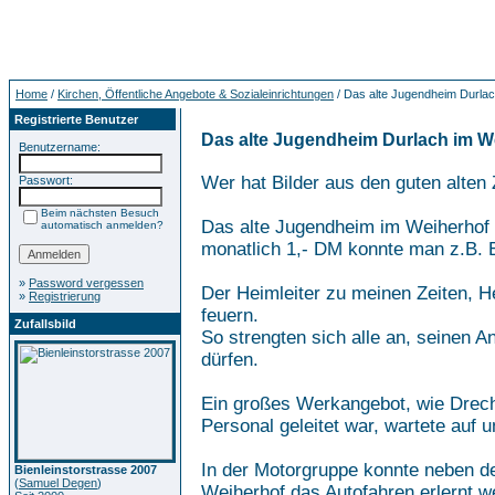
Home
/
Kirchen, Öffentliche Angebote & Sozialeinrichtungen
/ Das alte Jugendheim Durlac
Registrierte Benutzer
Das alte Jugendheim Durlach im W
Benutzername:
Wer hat Bilder aus den guten alte
Passwort:
Beim nächsten Besuch
Das alte Jugendheim im Weiherhof w
automatisch anmelden?
monatlich 1,- DM konnte man z.B. E
»
Password vergessen
Der Heimleiter zu meinen Zeiten, H
»
Registrierung
feuern.
Zufallsbild
So strengten sich alle an, seinen 
dürfen.
Ein großes Werkangebot, wie Drech
Personal geleitet war, wartete auf 
In der Motorgruppe konnte neben de
Bienleinstorstrasse 2007
(
Samuel Degen
)
Weiherhof das Autofahren erlernt w