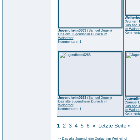
Weiherhof
(
Günter H
Das alte 
im Weiher
Jugendheim0363
(
Samuel Degen
)
Kommenta
Das alte Jugendheim Durlach im
Weiherhof
Kommentare: 1
Jugendheim0263
(
Samuel Degen
)
Jugendhe
Das alte Jugendheim Durlach im
(
Samuel 
Weiherhof
Das alte 
Kommentare: 1
im Weiher
Kommenta
1
2
3
4
5
6
»
Letzte Seite »