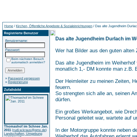
Home
/
Kirchen, Öffentliche Angebote & Sozialeinrichtungen
/ Das alte Jugendheim Durlac
Registrierte Benutzer
Das alte Jugendheim Durlach im W
Benutzername:
Wer hat Bilder aus den guten alten
Passwort:
Beim nächsten Besuch
Das alte Jugendheim im Weiherhof w
automatisch anmelden?
monatlich 1,- DM konnte man z.B. E
»
Password vergessen
Der Heimleiter zu meinen Zeiten, He
»
Registrierung
feuern.
Zufallsbild
So strengten sich alle an, seinen A
dürfen.
Ein großes Werkangebot, wie Drechs
Personal geleitet war, wartete auf 
Thomashof im Schnee Jan.
In der Motorgruppe konnte neben de
2011
(
rudi.w.kraus@gmx.de
)
Landschaften, Umgebung
Weiherhof das Autofahren erlernt w