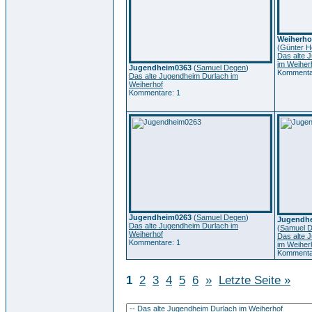
Weiherhof
(
Günter H
Das alte 
im Weiher
Jugendheim0363
(
Samuel Degen
)
Kommenta
Das alte Jugendheim Durlach im
Weiherhof
Kommentare: 1
Jugendheim0263
(
Samuel Degen
)
Jugendhe
Das alte Jugendheim Durlach im
(
Samuel 
Weiherhof
Das alte 
Kommentare: 1
im Weiher
Kommenta
1
2
3
4
5
6
»
Letzte Seite »