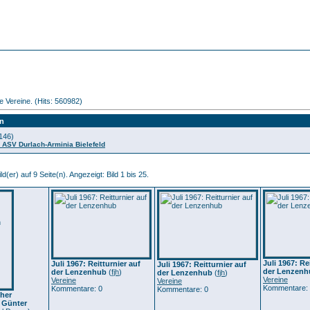
e Vereine. (Hits: 560982)
en
146)
 ASV Durlach-Arminia Bielefeld
d(er) auf 9 Seite(n). Angezeigt: Bild 1 bis 25.
Juli 1967: Re
Juli 1967: Reitturnier auf
Juli 1967: Reitturnier auf
der Lenzenh
der Lenzenhub
(
fjh
)
der Lenzenhub
(
fjh
)
Vereine
Vereine
Vereine
Kommentare:
Kommentare: 0
Kommentare: 0
cher
 Günter