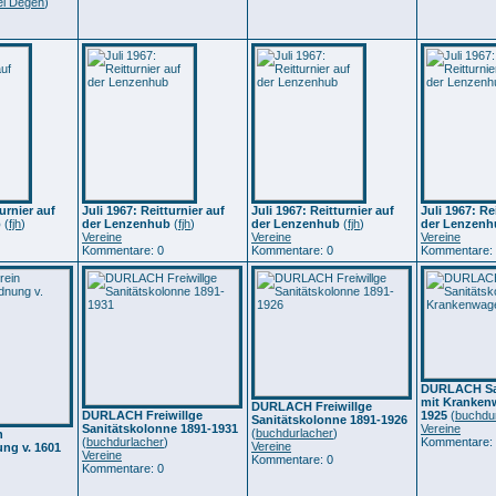
l Degen
)
turnier auf
Juli 1967: Reitturnier auf
Juli 1967: Reitturnier auf
Juli 1967: Re
b
(
fjh
)
der Lenzenhub
(
fjh
)
der Lenzenhub
(
fjh
)
der Lenzenh
Vereine
Vereine
Vereine
Kommentare: 0
Kommentare: 0
Kommentare:
DURLACH Sa
mit Kranke
DURLACH Freiwillge
DURLACH Freiwillge
1925
(
buchdu
Sanitätskolonne 1891-1926
Sanitätskolonne 1891-1931
Vereine
(
buchdurlacher
)
n
(
buchdurlacher
)
Kommentare:
Vereine
ng v. 1601
Vereine
Kommentare: 0
Kommentare: 0