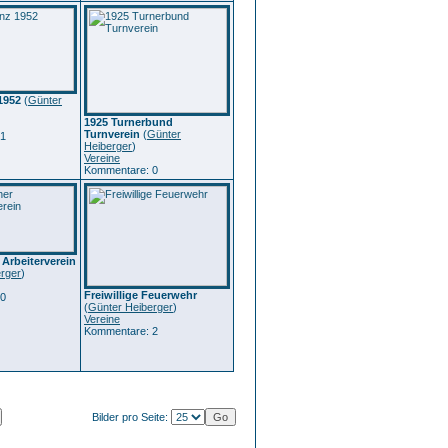
1952
(
Günter
1925 Turnerbund
Turnverein
(
Günter
 1
Heiberger
)
Vereine
Kommentare: 0
 Arbeiterverein
rger
)
Freiwillige Feuerwehr
 0
(
Günter Heiberger
)
Vereine
Kommentare: 2
Bilder pro Seite: