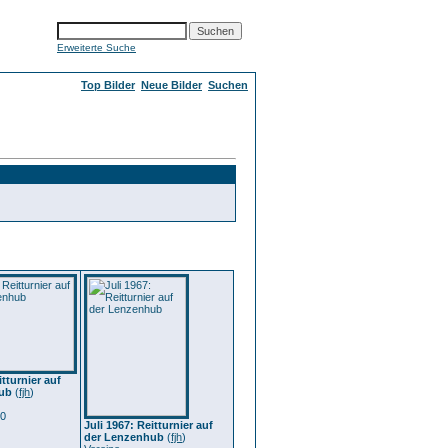
Erweiterte Suche
Top Bilder
Neue Bilder
Suchen
itturnier auf
ub
(
fjh
)
 0
Juli 1967: Reitturnier auf
der Lenzenhub
(
fjh
)