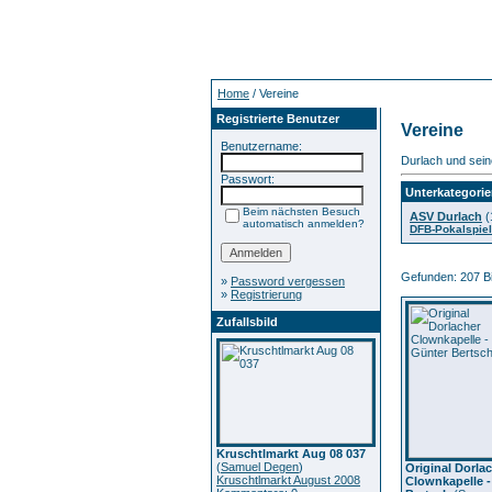
Home
/ Vereine
Registrierte Benutzer
Vereine
Benutzername:
Durlach und sein
Passwort:
Unterkategori
Beim nächsten Besuch
ASV Durlach
(
automatisch anmelden?
DFB-Pokalspiel
Gefunden: 207 Bil
»
Password vergessen
»
Registrierung
Zufallsbild
Kruschtlmarkt Aug 08 037
(
Samuel Degen
)
Original Dorla
Kruschtlmarkt August 2008
Clownkapelle -