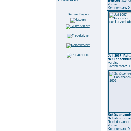
Kommentare: 0
Bertsch
(
Samue
Vereine
Kommentare: 0
Samuel Degen
Juli 1967: Reit
der Lenzenhu
Vereine
Kommentare: 0
Schützenverei
Schützenordnu
(
buchdurlacher
)
Vereine
Kommentare: 0