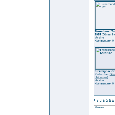
Turnerbund Tu
1925
(
Günter He
Vereine
Kommentare: 0
Freireligöse 
Karlsruhe
(
Gün
Heiberger
)
Vereine
Kommentare: 0
1
2
3
4
5
6
»