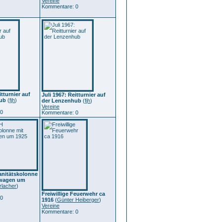
Vereine
Kommentare: 0
itturnier auf
Juli 1967: Reitturnier auf
ub
(
fjh
)
der Lenzenhub
(
fjh
)
Vereine
 0
Kommentare: 0
nitätskolonne
nwagen um
rlacher
)
Freiwillige Feuerwehr ca
 0
1916
(
Günter Heiberger
)
Vereine
Kommentare: 0