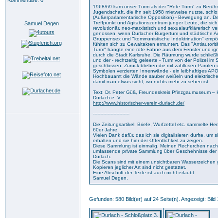
Kommentare: 0
1968/69 kam unser Turm als der "Rote Turm" zu Berühm
Jugendschaft, die ihn seit 1958 mietweise nutzte, schl
(Außerparlamentarische Opposition) - Bewegung an. D
Treffpunkt und Agitationszentrum junger Leute, die sich a
Samuel Degen
revolutionär, neo-marxistisch und sexualaufklärerisch 
genossen, wenn Durlacher Bürgertum und städtische Aut
Gruppensex und "kommunistische Indoktrination" empör
fühlten sich zu Gewaltakten ermuntert. Das "Antiautori
Turm" hängte eine rote Fahne aus dem Fenster und ign
durch die Stadt Karlsruhe. Die Räumung wurde schließli
und der - rechtzeitig geleerte - Turm von der Polizei 
geschlossen. Zurück blieben die mit zahllosen Parolen 
Symbolen verzierten Innenwände - ein leibhaftiges AP
Hochbauamt die Wände sauber weißeln und elektrisches L
damit man etwas sieht, wo nichts mehr zu sehen ist.
Text: Dr. Peter Güß, Freundeskreis Pfinzgaumuseum – H
Durlach e. V.
http://www.historischer-verein-durlach.de/
-------------------------
Die Zeitungsartikel, Briefe, Wurfzettel etc. sammelte He
60er Jahre.
Vielen Dank dafür, das ich sie digitalisieren durfte, um 
erhalten und sie hier der Öffentlichkeit zu zeigen.
Diese Sammlung ist einmalig. Meinen Recherchen nach g
umfassende private Sammlung über Geschehnisse der "
Durlach.
Die Scans sind mit einem unsichtbaren Wasserzeichen
Kopieren jeglicher Art sind nicht gestattet.
Eine Abschrift der Texte ist auch nicht erlaubt
Samuel Degen.
Gefunden: 580 Bild(er) auf 24 Seite(n). Angezeigt: Bild 