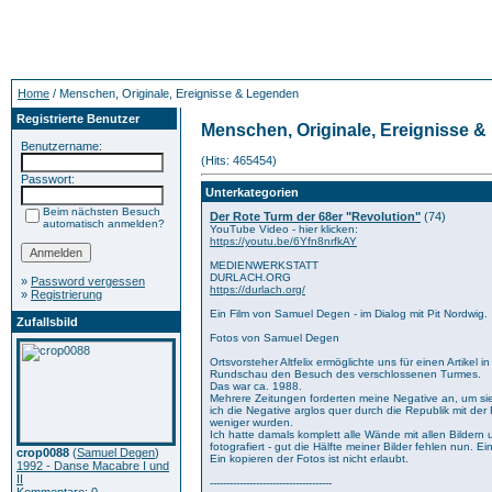
Home
/ Menschen, Originale, Ereignisse & Legenden
Registrierte Benutzer
Menschen, Originale, Ereignisse 
Benutzername:
(Hits: 465454)
Passwort:
Unterkategorien
Beim nächsten Besuch
Der Rote Turm der 68er "Revolution"
(74)
automatisch anmelden?
YouTube Video - hier klicken:
https://youtu.be/6Yfn8nrfkAY
MEDIENWERKSTATT
DURLACH.ORG
»
Password vergessen
https://durlach.org/
»
Registrierung
Ein Film von Samuel Degen - im Dialog mit Pit Nordwig.
Zufallsbild
Fotos von Samuel Degen
Ortsvorsteher Altfelix ermöglichte uns für einen Artikel i
Rundschau den Besuch des verschlossenen Turmes.
Das war ca. 1988.
Mehrere Zeitungen forderten meine Negative an, um si
ich die Negative arglos quer durch die Republik mit der
weniger wurden.
Ich hatte damals komplett alle Wände mit allen Bilder
fotografiert - gut die Hälfte meiner Bilder fehlen nun. Ein
crop0088
(
Samuel Degen
)
Ein kopieren der Fotos ist nicht erlaubt.
1992 - Danse Macabre I und
II
-------------------------------------