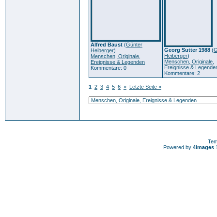
Alfred Baust
(
Günter
Georg Sutter 1988
(
G
Heiberger
)
Heiberger
)
Menschen, Originale,
Menschen, Originale,
Ereignisse & Legenden
Ereignisse & Legende
Kommentare: 0
Kommentare: 2
1
2
3
4
5
6
»
Letzte Seite »
Tem
Powered by
4images
1