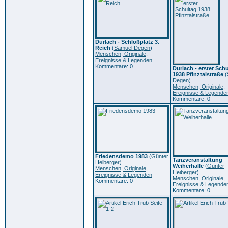
Durlach - Schloßplatz 3.
Reich
(
Samuel Degen
)
Menschen, Originale,
Ereignisse & Legenden
Kommentare: 0
Durlach - erster Sch
1938 Pfinztalstraße
(
Degen
)
Menschen, Originale,
Ereignisse & Legende
Kommentare: 0
Friedensdemo 1983
(
Günter
Tanzveranstaltung
Heiberger
)
Weiherhalle
(
Günter
Menschen, Originale,
Heiberger
)
Ereignisse & Legenden
Menschen, Originale,
Kommentare: 0
Ereignisse & Legende
Kommentare: 0