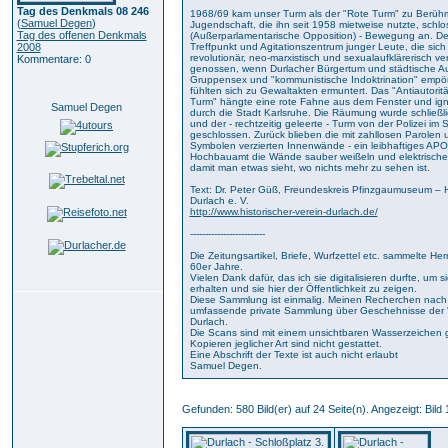
Tag des Denkmals 08 246
1968/69 kam unser Turm als der "Rote Turm" zu Berühm
(
Samuel Degen
)
Jugendschaft, die ihn seit 1958 mietweise nutzte, schl
Tag des offenen Denkmals
(Außerparlamentarische Opposition) - Bewegung an. D
2008
Treffpunkt und Agitationszentrum junger Leute, die sich a
revolutionär, neo-marxistisch und sexualaufklärerisch v
Kommentare: 0
genossen, wenn Durlacher Bürgertum und städtische Aut
Gruppensex und "kommunistische Indoktrination" empör
fühlten sich zu Gewaltakten ermuntert. Das "Antiautori
Turm" hängte eine rote Fahne aus dem Fenster und ign
Samuel Degen
durch die Stadt Karlsruhe. Die Räumung wurde schließli
und der - rechtzeitig geleerte - Turm von der Polizei 
geschlossen. Zurück blieben die mit zahllosen Parolen 
Symbolen verzierten Innenwände - ein leibhaftiges AP
Hochbauamt die Wände sauber weißeln und elektrisches L
damit man etwas sieht, wo nichts mehr zu sehen ist.
Text: Dr. Peter Güß, Freundeskreis Pfinzgaumuseum – Hi
Durlach e. V.
http://www.historischer-verein-durlach.de/
-------------------------
Die Zeitungsartikel, Briefe, Wurfzettel etc. sammelte He
60er Jahre.
Vielen Dank dafür, das ich sie digitalisieren durfte, um 
erhalten und sie hier der Öffentlichkeit zu zeigen.
Diese Sammlung ist einmalig. Meinen Recherchen nach g
umfassende private Sammlung über Geschehnisse der "
Durlach.
Die Scans sind mit einem unsichtbaren Wasserzeichen 
Kopieren jeglicher Art sind nicht gestattet.
Eine Abschrift der Texte ist auch nicht erlaubt
Samuel Degen.
Gefunden: 580 Bild(er) auf 24 Seite(n). Angezeigt: Bild 