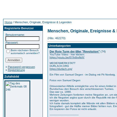
Home
/ Menschen, Originale, Ereignisse & Legenden
Registrierte Benutzer
Menschen, Originale, Ereignisse 
Benutzername:
(Hits: 462270)
Passwort:
Unterkategorien
Beim nächsten Besuch
Der Rote Turm der 68er "Revolution"
(74)
automatisch anmelden?
YouTube Video - hier klicken:
https://youtu.be/6Yfn8nrfkAY
MEDIENWERKSTATT
DURLACH.ORG
»
Password vergessen
https://durlach.org/
»
Registrierung
Ein Film von Samuel Degen - im Dialog mit Pit Nordwig.
Zufallsbild
Fotos von Samuel Degen
Ortsvorsteher Altfelix ermöglichte uns für einen Artikel i
Rundschau den Besuch des verschlossenen Turmes.
Das war ca. 1988.
Mehrere Zeitungen forderten meine Negative an, um si
ich die Negative arglos quer durch die Republik mit der
weniger wurden.
Ich hatte damals komplett alle Wände mit allen Bildern
fotografiert - gut die Hälfte meiner Bilder fehlen nun. Ein
Ein kopieren der Fotos ist nicht erlaubt.
-------------------------------------