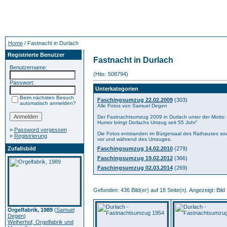
Home
/ Fastnacht in Durlach
Registrierte Benutzer
Fastnacht in Durlach
Benutzername:
(Hits: 508794)
Passwort:
Unterkategorien
Beim nächsten Besuch
Faschingsumzug 22.02.2009
(303)
automatisch anmelden?
Alle Fotos von Samuel Degen
Der Fastnachtsumzug 2009 in Durlach unter der Motto:
Humor bringt Dorlachs Umzug seit 55 Johr"
»
Password vergessen
Die Fotos entstanden im Bürgersaal des Rathauses sowi
»
Registrierung
vor und während des Umzuges.
Zufallsbild
Faschingsumzug 14.02.2010
(279)
Faschingsumzug 19.02.2012
(366)
Faschingsumzug 02.03.2014
(269)
Gefunden: 436 Bild(er) auf 18 Seite(n). Angezeigt: Bild 
Orgelfabrik, 1989
(
Samuel
Degen
)
Weiherhof, Orgelfabrik und