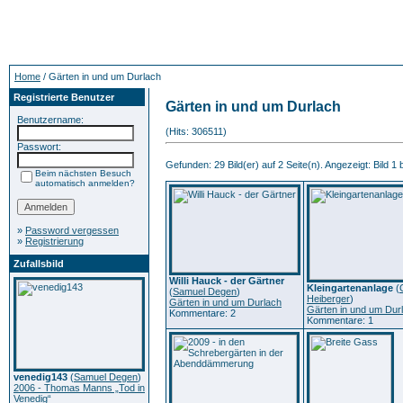
Home
/ Gärten in und um Durlach
Registrierte Benutzer
Gärten in und um Durlach
Benutzername:
(Hits: 306511)
Passwort:
Gefunden: 29 Bild(er) auf 2 Seite(n). Angezeigt: Bild 1 
Beim nächsten Besuch
automatisch anmelden?
»
Password vergessen
»
Registrierung
Zufallsbild
Willi Hauck - der Gärtner
Kleingartenanlage
(
(
Samuel Degen
)
Heiberger
)
Gärten in und um Durlach
Gärten in und um Dur
Kommentare: 2
Kommentare: 1
venedig143
(
Samuel Degen
)
2006 - Thomas Manns „Tod in
Venedig“