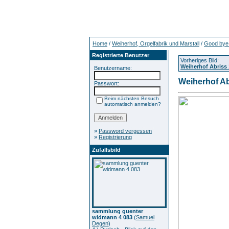
Home
/
Weiherhof, Orgelfabrik und Marstall
/
Good bye 
Registrierte Benutzer
Vorheriges Bild:
Weiherhof Abriss
Benutzername:
Weiherhof Ab
Passwort:
Beim nächsten Besuch
automatisch anmelden?
»
Password vergessen
»
Registrierung
Zufallsbild
sammlung guenter
widmann 4 083
(
Samuel
Degen
)