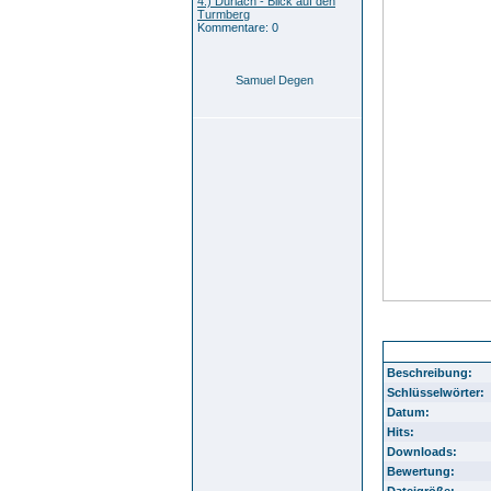
4.) Durlach - Blick auf den
Turmberg
Kommentare: 0
Samuel Degen
Weiherhof Abriss
Beschreibung:
Schlüsselwörter:
Datum:
Hits:
Downloads:
Bewertung:
Dateigröße: