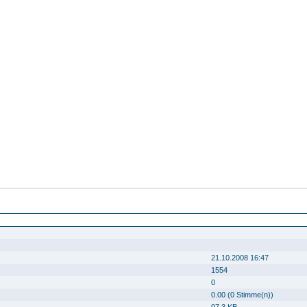
 131
21.10.2008 16:47
1554
0
0.00 (0 Stimme(n))
97.3 KB