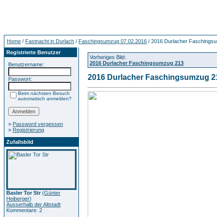
Home
/
Fastnacht in Durlach
/
Faschingsumzug 07.02.2016
/ 2016 Durlacher Faschings
Registrierte Benutzer
Vorheriges Bild:
2016 Durlacher Faschingsumzug 213
Benutzername:
2016 Durlacher Faschingsumzug 2
Passwort:
Beim nächsten Besuch
automatisch anmelden?
»
Password vergessen
»
Registrierung
Zufallsbild
Basler Tor Str
(
Günter
Heiberger
)
Ausserhalb der Altstadt
Kommentare: 2