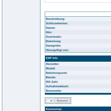
2016 Durlacher Faschingsumzug 212
Beschreibung:
Schlüsselwörter:
Datum:
Hits:
Downloads:
Bewertung:
Dateigröße:
Hinzugefügt von:
EXIF Info
Hersteller:
Modell:
Belichtungszeit:
Blende:
ISO-Zahl:
Aufnahmedatum:
Brennweite:
Kommentar: