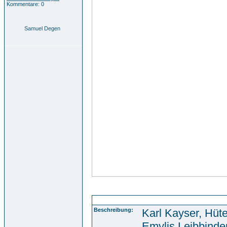
Kommentare: 0
Samuel Degen
Anzeigen Evan. Kirchenkalender 1930
Beschreibung:
Karl Kayser, Hüte
Emylis Leibbinde