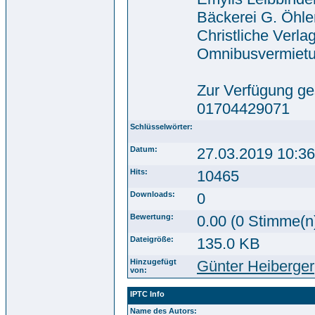
Bäckerei G. Öhler,
Christliche Verla
Omnibusvermietun
Zur Verfügung ges
01704429071
Schlüsselwörter:
Datum:
27.03.2019 10:36
Hits:
10465
Downloads:
0
Bewertung:
0.00 (0 Stimme(n
Dateigröße:
135.0 KB
Hinzugefügt
Günter Heiberger
von:
IPTC Info
Name des Autors: