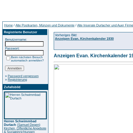
Home
/
Alte Postkarten, Münzen und Dokumente
/
Alte Inserate Durlacher und Auer Firm
Registrierte Benutzer
Vorheriges Bild:
Anzeigen Evan. Kirchenkalender 1930
Benutzername:
Passwort:
Anzeigen Evan. Kirchenkalender 1
Beim nächsten Besuch
automatisch anmelden?
»
Password vergessen
»
Registrierung
Zufallsbild
Herren Schwimmbad
Durlach
(
Samuel Degen
)
Kirchen, Öffentliche Angebote
& Sozialeinrichtungen