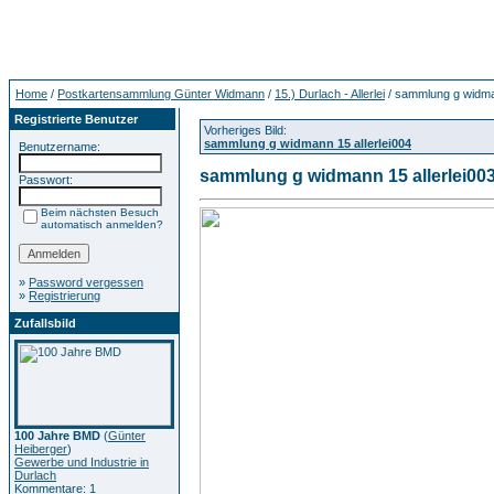
Home
/
Postkartensammlung Günter Widmann
/
15.) Durlach - Allerlei
/ sammlung g widman
Registrierte Benutzer
Vorheriges Bild:
sammlung g widmann 15 allerlei004
Benutzername:
sammlung g widmann 15 allerlei00
Passwort:
Beim nächsten Besuch
automatisch anmelden?
»
Password vergessen
»
Registrierung
Zufallsbild
100 Jahre BMD
(
Günter
Heiberger
)
Gewerbe und Industrie in
Durlach
Kommentare: 1