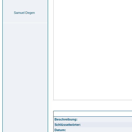
Samuel Degen
sammlung g widmann 15 allerlei003
Beschreibung:
Schlüsselwörter:
Datum: