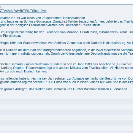
ng von Günter Widmann
e:
bXZ7tAIAdc?si=6hTWiLTS9ck-2wlr
taillon Nr. 14 war eines von 25 deutschen Trainbataillonen.
erung hatte es im Schloss Gottesaue. Zunächst Teil der badischen Armee, gehörte das Trainb
ent in der Königlich Preußischen Armee des Deutschen Reichs stellte.
 im Kriegsfall zuständig für den Transport von Munition, Ersatzteilen, militärischem Gerät u
en Pferdeersatz.
folgte 1894 der Standortwechsel von Schloss Gottesaue nach Durlach in die Karlsburg. Ab 19
de in Durlach mit dem Bau der Markgrafenkaserne begonnen, in die zwei zusätzliche Kompa
ges nicht mehr vollständig geschah. Durch die Kriegsniederlage Deutschlands musste die Tr
lacher Sammler Günter Widmann gründete schon im Jahr 1983 das beachtliche „Durlacher 
Umfang Objekte, Reservistenkrüge und andere Militaria vom Trainbataillion 14. Hierzu nahm er
Welt zurück nach Durlach kamen.
nschaffender habe ich es mir seit Jahrzehnten zur Aufgabe gemacht, die Geschichte von Dur
ogalerie durlach.org mit derzeit 27.000 Fotos wie auch in vielen Videos auf YouTube in der Pla
ein großes Anliegen, das Wirken und Sammeln von Günter Widmann filmisch zu erfassen.