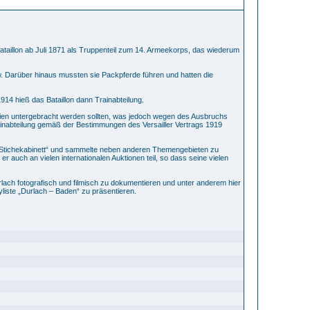
ataillon ab Juli 1871 als Truppenteil zum 14. Armeekorps, das wiederum
sw. Darüber hinaus mussten sie Packpferde führen und hatten die
14 hieß das Bataillon dann Trainabteilung.
nien untergebracht werden sollten, was jedoch wegen des Ausbruchs
ainabteilung gemäß der Bestimmungen des Versailler Vertrags 1919
Stichekabinett“ und sammelte neben anderen Themengebieten zu
 auch an vielen internationalen Auktionen teil, so dass seine vielen
lach fotografisch und filmisch zu dokumentieren und unter anderem hier
yliste „Durlach – Baden“ zu präsentieren.