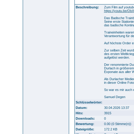
Trainbataillon 14 Durlach - Sammlu
Beschreibung:
Zum Film auf youtub
https://youtu.be/O
Das Badische Trainba
Seine erste Stationi
das badische Konting
Traineinheiten waren
Verantwortung für d
Auf höchste Order er
Zur selben Zeit wur
des ersten Weltkrie
aufgelöst werden.
Der renommierte Dur
Durlach in größerem 
Exponate aus aller 
Als Durlacher Medie
in dieser Online Fot
So war es mir auch 
Samuel Degen
Schlüsselwörter:
Datum:
30.04.2026 13:37
Hits:
3915
Downloads:
0
Bewertung:
0.00 (0 Stimme(n))
Dateigröße:
172.2 KB