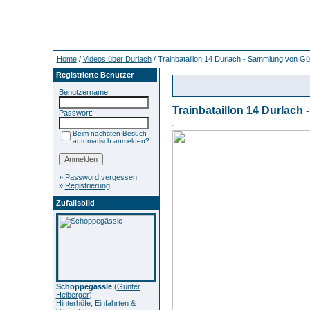
Home
/
Videos über Durlach
/ Trainbataillon 14 Durlach - Sammlung von G
Registrierte Benutzer
Benutzername:
Trainbataillon 14 Durlac
Passwort:
Beim nächsten Besuch
automatisch anmelden?
»
Password vergessen
»
Registrierung
Zufallsbild
Schoppegässle
(
Günter
Heiberger
)
Hinterhöfe, Einfahrten &