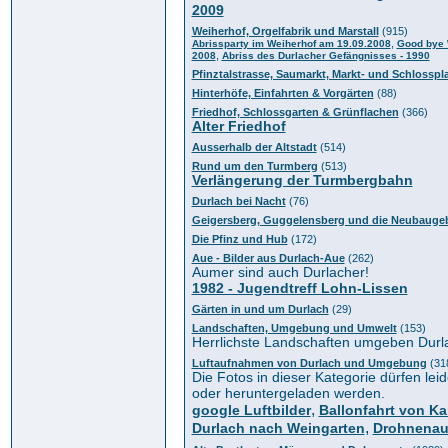
2009
Weiherhof, Orgelfabrik und Marstall
(915)
,
Abrissparty im Weiherhof am 19.09.2008
Good bye 
,
2008
Abriss des Durlacher Gefängnisses - 1990
Pfinztalstrasse, Saumarkt, Markt- und Schlosspl
Hinterhöfe, Einfahrten & Vorgärten
(88)
Friedhof, Schlossgarten & Grünflachen
(366)
Alter Friedhof
Ausserhalb der Altstadt
(514)
Rund um den Turmberg
(513)
Verlängerung der Turmbergbahn
Durlach bei Nacht
(76)
Geigersberg, Guggelensberg und die Neubaugeb
Die Pfinz und Hub
(172)
Aue - Bilder aus Durlach-Aue
(262)
Aumer sind auch Durlacher!
1982 - Jugendtreff Lohn-Lissen
Gärten in und um Durlach
(29)
Landschaften, Umgebung und Umwelt
(153)
Herrlichste Landschaften umgeben Durl
Luftaufnahmen von Durlach und Umgebung
(31
Die Fotos in dieser Kategorie dürfen leid
oder heruntergeladen werden.
,
google Luftbilder
Ballonfahrt von Ka
,
Durlach nach Weingarten
Drohnena