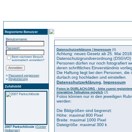
Registrierte Benutzer
Benutzername:
Kategorien
Passwort:
Datenschutzerklärung / Impressum
(0)
Achtung: neues Gesetz ab 25. Mai 2018
Beim nächsten Besuch
Datenschutzgrundverordnung (DSGVO) 
automatisch anmelden?
Personen dürfen nur noch fotografiert 
deren schriftliches Einverständnis vorlieg
Die Haftung liegt bei den Personen, die i
»
Password vergessen
durlach.org hochladen und einstellen.
»
Registrierung
,
Datenschutzerklärung
Impressum
Zufallsbild
Fotos in DURLACH.ORG - bitte zuerst registrieren
interaktive Teilnahme möglich
(2)
Fotos können nur in den jeweiligen Rub
werden:
Die Bildgrößen sind begrenzt:
Höhe: maximal 800 Pixel
Breite: maximal 1000 Pixel
Dateigröße: maximal 300 k
2007 Parkschlössle
(
Günter
Heiberger
)