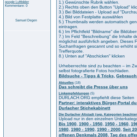
1.) Gewünschte Rubrik wählen.
google Luftbilder
Kommentare: 0
2.) Rechts oben den Button "Upload" kli
3.) Bei Bilddateien - Upload auf "Durchs
4.) Bild von Festplatte auswählen
Samuel Degen
5.) Thumbnails werden automatisch gener
eintragen.
6.) Im Pflichtfeld "Bildname" die Bildüber
7.) Im Feld "Beschreibung" die Inhalte d
möglichst ausführlich angeben. Dieses F
Suchanfragen gescannt und so erhöht si
Trefferquote.
8.) Unten auf "Abschicken" klicken
Urheberrechte sind zu beachten – im Zwe
selbst fotografierte Fotos hochladen.
,
Bildsuche - Tipps & Tricks
Gebrauch
Aktuelles
(18)
Das schreibt die Presse über uns
Linkempfehlungen
(5)
DURLACH.ORG empfiehlt diese Seiten
Partner: interaktives Bürger-Portal du
Durlacher Stichekabinett
Die Durlacher Altstadt (sep. Kategorien beachte
Upload nur in den einzelnen Unterkateg
,
,
,
Bis 1900
1900 - 1950
1950 - 1960
19
,
,
,
1980
1980 - 1990
1990 - 2000
Seit 2
,
offenen Denkmals 2008
Tag des off