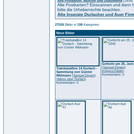
Alte Postkarten, Münzen und Dokumente
(1939)
Alte Postkarten? Einscannen und dann h
bitte die Urheberrechte beachten.
Alte Inserate Durlacher und Auer Fir
27026
Bilder in
199
Kategorien.
Neue Bilder
Gefecht am 25. Juni
(
Samuel Degen
)
Trainbataillon 14 Durlach -
Kriegsschäden
Sammlung von Günter
Kommentare: 0
Widmann
(
Samuel Degen
)
Videos über Durlach
Kommentare: 0