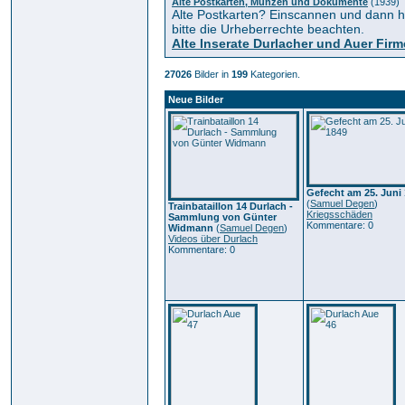
Alte Postkarten, Münzen und Dokumente
(1939)
Alte Postkarten? Einscannen und dann hi
bitte die Urheberrechte beachten.
Alte Inserate Durlacher und Auer Fir
27026
Bilder in
199
Kategorien.
Neue Bilder
Gefecht am 25. Juni
(
Samuel Degen
)
Trainbataillon 14 Durlach -
Kriegsschäden
Sammlung von Günter
Kommentare: 0
Widmann
(
Samuel Degen
)
Videos über Durlach
Kommentare: 0