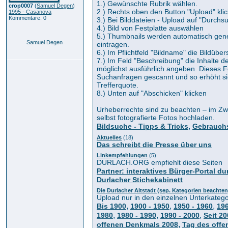
1.) Gewünschte Rubrik wählen.
crop0007
(
Samuel Degen
)
2.) Rechts oben den Button "Upload" kli
1995 - Casanova
Kommentare: 0
3.) Bei Bilddateien - Upload auf "Durchsu
4.) Bild von Festplatte auswählen
5.) Thumbnails werden automatisch generi
Samuel Degen
eintragen.
6.) Im Pflichtfeld "Bildname" die Bildüber
7.) Im Feld "Beschreibung" die Inhalte d
möglichst ausführlich angeben. Dieses F
Suchanfragen gescannt und so erhöht si
Trefferquote.
8.) Unten auf "Abschicken" klicken
Urheberrechte sind zu beachten – im Zwe
selbst fotografierte Fotos hochladen.
,
Bildsuche - Tipps & Tricks
Gebrauchs
Aktuelles
(18)
Das schreibt die Presse über uns
Linkempfehlungen
(5)
DURLACH.ORG empfiehlt diese Seiten
Partner: interaktives Bürger-Portal du
Durlacher Stichekabinett
Die Durlacher Altstadt (sep. Kategorien beachten
Upload nur in den einzelnen Unterkatego
,
,
,
Bis 1900
1900 - 1950
1950 - 1960
196
,
,
,
1980
1980 - 1990
1990 - 2000
Seit 2
,
offenen Denkmals 2008
Tag des off