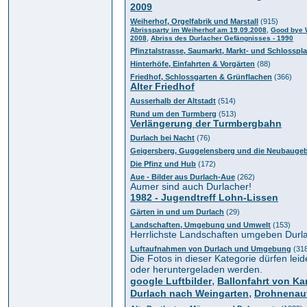
2009
Weiherhof, Orgelfabrik und Marstall
(915)
,
Abrissparty im Weiherhof am 19.09.2008
Good bye W
,
2008
Abriss des Durlacher Gefängnisses - 1990
Pfinztalstrasse, Saumarkt, Markt- und Schlosspla
Hinterhöfe, Einfahrten & Vorgärten
(88)
Friedhof, Schlossgarten & Grünflachen
(366)
Alter Friedhof
Ausserhalb der Altstadt
(514)
Rund um den Turmberg
(513)
Verlängerung der Turmbergbahn
Durlach bei Nacht
(76)
Geigersberg, Guggelensberg und die Neubaugeb
Die Pfinz und Hub
(172)
Aue - Bilder aus Durlach-Aue
(262)
Aumer sind auch Durlacher!
1982 - Jugendtreff Lohn-Lissen
Gärten in und um Durlach
(29)
Landschaften, Umgebung und Umwelt
(153)
Herrlichste Landschaften umgeben Durl
Luftaufnahmen von Durlach und Umgebung
(31
Die Fotos in dieser Kategorie dürfen leide
oder heruntergeladen werden.
,
google Luftbilder
Ballonfahrt von Ka
,
Durlach nach Weingarten
Drohnenau