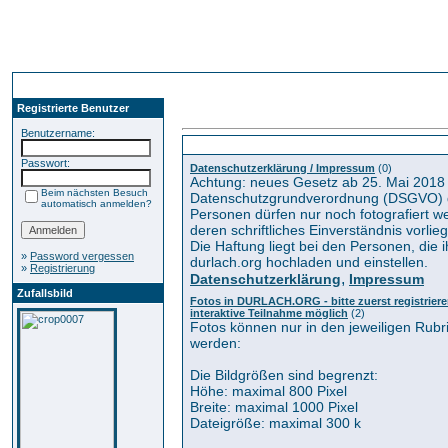
Registrierte Benutzer
Benutzername:
Kategorien
Passwort:
Datenschutzerklärung / Impressum
(0)
Achtung: neues Gesetz ab 25. Mai 2018
Beim nächsten Besuch
Datenschutzgrundverordnung (DSGVO) 
automatisch anmelden?
Personen dürfen nur noch fotografiert 
deren schriftliches Einverständnis vorlieg
Die Haftung liegt bei den Personen, die i
»
Password vergessen
durlach.org hochladen und einstellen.
»
Registrierung
,
Datenschutzerklärung
Impressum
Zufallsbild
Fotos in DURLACH.ORG - bitte zuerst registrieren
interaktive Teilnahme möglich
(2)
Fotos können nur in den jeweiligen Rub
werden:
Die Bildgrößen sind begrenzt:
Höhe: maximal 800 Pixel
Breite: maximal 1000 Pixel
Dateigröße: maximal 300 k