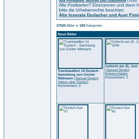
Alte Postkarten, Münzen und Dokumente
(1939)
Alte Postkarten? Einscannen und dann hi
bitte die Urheberrechte beachten.
Alte Inserate Durlacher und Auer Fir
27026
Bilder in
199
Kategorien.
Neue Bilder
Gefecht am 25. Juni
(
Samuel Degen
)
Trainbataillon 14 Durlach -
Kriegsschäden
Sammlung von Günter
Kommentare: 0
Widmann
(
Samuel Degen
)
Videos über Durlach
Kommentare: 0