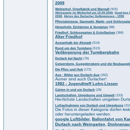
2009
Weiherhof, Orgelfabrik und Marstall
(915)
,
Abrissparty im Weiherhof am 19.09.2008
Good bye W
,
2008
Abriss des Durlacher Gefängnisses - 1990
Pfinztalstrasse, Saumarkt, Markt- und Schlosspla
Hinterhöfe, Einfahrten & Vorgärten
(88)
Friedhof, Schlossgarten & Grünflachen
(366)
Alter Friedhof
Ausserhalb der Altstadt
(514)
Rund um den Turmberg
(513)
Verlängerung der Turmbergbahn
Durlach bei Nacht
(76)
Geigersberg, Guggelensberg und die Neubaugeb
Die Pfinz und Hub
(172)
Aue - Bilder aus Durlach-Aue
(262)
Aumer sind auch Durlacher!
1982 - Jugendtreff Lohn-Lissen
Gärten in und um Durlach
(29)
Landschaften, Umgebung und Umwelt
(153)
Herrlichste Landschaften umgeben Durl
Luftaufnahmen von Durlach und Umgebung
(31
Die Fotos in dieser Kategorie dürfen leide
oder heruntergeladen werden.
,
google Luftbilder
Ballonfahrt von Ka
,
Durlach nach Weingarten
Drohnenau