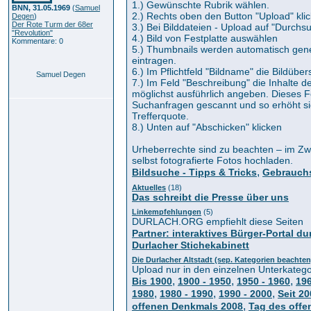
1.) Gewünschte Rubrik wählen.
BNN, 31.05.1969
(
Samuel
2.) Rechts oben den Button "Upload" kli
Degen
)
Der Rote Turm der 68er
3.) Bei Bilddateien - Upload auf "Durchsu
"Revolution"
4.) Bild von Festplatte auswählen
Kommentare: 0
5.) Thumbnails werden automatisch generi
eintragen.
6.) Im Pflichtfeld "Bildname" die Bildüber
Samuel Degen
7.) Im Feld "Beschreibung" die Inhalte d
möglichst ausführlich angeben. Dieses F
Suchanfragen gescannt und so erhöht si
Trefferquote.
8.) Unten auf "Abschicken" klicken
Urheberrechte sind zu beachten – im Zwe
selbst fotografierte Fotos hochladen.
,
Bildsuche - Tipps & Tricks
Gebrauchs
Aktuelles
(18)
Das schreibt die Presse über uns
Linkempfehlungen
(5)
DURLACH.ORG empfiehlt diese Seiten
Partner: interaktives Bürger-Portal du
Durlacher Stichekabinett
Die Durlacher Altstadt (sep. Kategorien beachten
Upload nur in den einzelnen Unterkatego
,
,
,
Bis 1900
1900 - 1950
1950 - 1960
196
,
,
,
1980
1980 - 1990
1990 - 2000
Seit 2
,
offenen Denkmals 2008
Tag des off