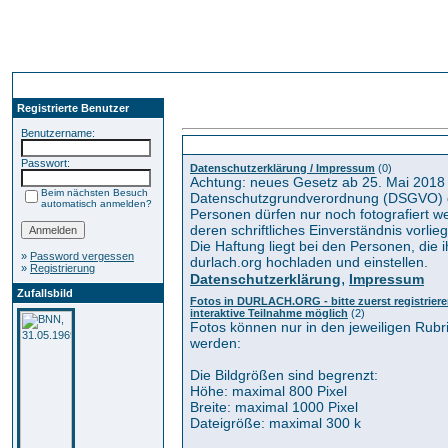
Registrierte Benutzer
Benutzername:
Kategorien
Passwort:
Datenschutzerklärung / Impressum
(0)
Achtung: neues Gesetz ab 25. Mai 2018
Beim nächsten Besuch
Datenschutzgrundverordnung (DSGVO) 
automatisch anmelden?
Personen dürfen nur noch fotografiert 
deren schriftliches Einverständnis vorlieg
Die Haftung liegt bei den Personen, die i
»
Password vergessen
durlach.org hochladen und einstellen.
»
Registrierung
,
Datenschutzerklärung
Impressum
Zufallsbild
Fotos in DURLACH.ORG - bitte zuerst registrieren
interaktive Teilnahme möglich
(2)
Fotos können nur in den jeweiligen Rub
werden:
Die Bildgrößen sind begrenzt:
Höhe: maximal 800 Pixel
Breite: maximal 1000 Pixel
Dateigröße: maximal 300 k