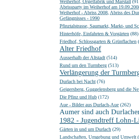
Weiherhof, Orgelfabrik und Marstall
(91
Abrissparty im Weiherhof am 19.09.200
Weiherhof - Abriss 2008
,
Abriss des Dur
Gefängnisses - 1990
Pfinztalstrasse, Saumarkt, Markt- und Sc
Hinterhöfe, Einfahrten & Vorgärten
(88)
Friedhof, Schlossgarten & Grünflachen
(
Alter Friedhof
Ausserhalb der Altstadt
(514)
Rund um den Turmberg
(513)
Verlängerung der Turmber
Durlach bei Nacht
(76)
Geigersberg, Guggelensberg und die Ne
Die Pfinz und Hub
(172)
Aue - Bilder aus Durlach-Aue
(262)
Aumer sind auch Durlache
1982 - Jugendtreff Lohn-L
Gärten in und um Durlach
(29)
Landschaften, Umgebung und Umwelt
(