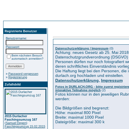
Registrierte Benutzer
Benutzername:
Kategorien
Passwort:
Datenschutzerklärung / Impressum
(0)
Achtung: neues Gesetz ab 25. Mai 2018
Beim nächsten Besuch
Datenschutzgrundverordnung (DSGVO) 
automatisch anmelden?
Personen dürfen nur noch fotografiert 
deren schriftliches Einverständnis vorlieg
Die Haftung liegt bei den Personen, die i
»
Password vergessen
durlach.org hochladen und einstellen.
»
Registrierung
,
Datenschutzerklärung
Impressum
Zufallsbild
Fotos in DURLACH.ORG - bitte zuerst registrieren
interaktive Teilnahme möglich
(2)
Fotos können nur in den jeweiligen Rub
werden:
Die Bildgrößen sind begrenzt:
Höhe: maximal 800 Pixel
2015 Durlacher
Breite: maximal 1000 Pixel
Faschingsumzug 167
Dateigröße: maximal 300 k
(
Samuel Degen
)
Faschingsumzug 15.02.2015