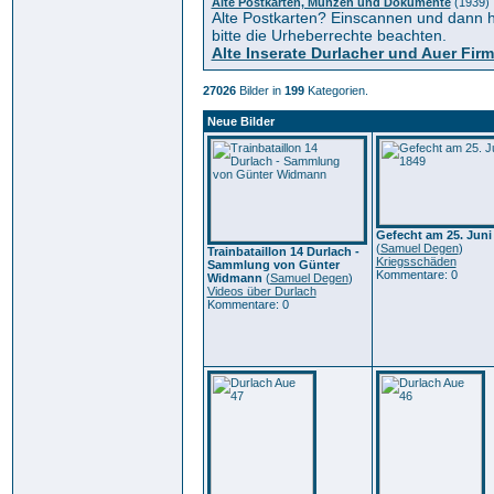
Alte Postkarten, Münzen und Dokumente
(1939)
Alte Postkarten? Einscannen und dann h
bitte die Urheberrechte beachten.
Alte Inserate Durlacher und Auer Fir
27026
Bilder in
199
Kategorien.
Neue Bilder
Gefecht am 25. Juni
(
Samuel Degen
)
Trainbataillon 14 Durlach -
Kriegsschäden
Sammlung von Günter
Kommentare: 0
Widmann
(
Samuel Degen
)
Videos über Durlach
Kommentare: 0