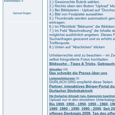
Kommentare: 0
1.) Gewünschte Rubrik wählen.
2.) Rechts oben den Button "Upload" kli
3.) Bei Bilddateien - Upload auf "Durchs
Samuel Degen
4.) Bild von Festplatte auswählen
5.) Thumbnails werden automatisch gener
eintragen.
6.) Im Pflichtfeld "Bildname" die Bildüber
7.) Im Feld "Beschreibung" die Inhalte d
möglichst ausführlich angeben. Dieses F
Suchanfragen gescannt und so erhöht si
Trefferquote.
8.) Unten auf "Abschicken" klicken
Urheberrechte sind zu beachten – im Zwe
selbst fotografierte Fotos hochladen.
,
Bildsuche - Tipps & Tricks
Gebrauch
Aktuelles
(18)
Das schreibt die Presse über uns
Linkempfehlungen
(5)
DURLACH.ORG empfiehlt diese Seiten
Partner: interaktives Bürger-Portal du
Durlacher Stichekabinett
Die Durlacher Altstadt (sep. Kategorien beachte
Upload nur in den einzelnen Unterkateg
,
,
,
Bis 1900
1900 - 1950
1950 - 1960
19
,
,
,
1980
1980 - 1990
1990 - 2000
Seit 2
,
offenen Denkmals 2008
Tag des off