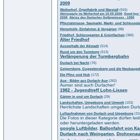
2009
Weiherhof, Orgelfabrik und Marstall
(915)
,
Abrissparty im Weiherhof am 19.09.2008
Good bye 
,
2008
Abriss des Durlacher Gefängnisses - 1990
Pfinztalstrasse, Saumarkt, Markt- und Schlosspl
Hinterhöfe, Einfahrten & Vorgärten
(88)
Friedhof, Schlossgarten & Grünflachen
(366)
Alter Friedhof
Ausserhalb der Altstadt
(514)
Rund um den Turmberg
(513)
Verlängerung der Turmbergbahn
Durlach bei Nacht
(76)
Geigersberg, Guggelensberg und die Neubaugeb
Die Pfinz und Hub
(172)
Aue - Bilder aus Durlach-Aue
(262)
Aumer sind auch Durlacher!
1982 - Jugendtreff Lohn-Lissen
Gärten in und um Durlach
(29)
Landschaften, Umgebung und Umwelt
(153)
Herrlichste Landschaften umgeben Durl
Luftaufnahmen von Durlach und Umgebung
(31
Die Fotos in dieser Kategorie dürfen leid
oder heruntergeladen werden.
,
google Luftbilder
Ballonfahrt von Ka
,
Durlach nach Weingarten
Drohnena