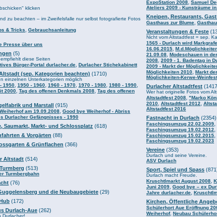
,
ExpoStation 2008
Samuel De
Ateliers 2009 - Kunsträume in
bschicken" klicken
Kneipen, Restaurants, Gast
nd zu beachten – im Zweifelsfalle nur selbst fotografierte Fotos
,
Gasthaus zur Blume
Gasthau
,
ps & Tricks
Gebrauchsanleitung
Veranstaltungen & Feste
(1
Nicht vom Altstadtfest = sep. K
1565 - Durlach wird Markgraf
ie Presse über uns
,
16.06.2015
M.d.Möglichkeiten
ngen
(5)
,
21.09.08
Modeschauen in der
pfiehlt diese Seiten
,
2008
2009 - 1. Badentag in D
,
ktives Bürger-Portal durlacher.de
Durlacher Stichekabinett
2009 - Markt der Möglichkeite
,
Möglichkeiten 2010
Markt de
Altstadt (sep. Kategorien beachten)
(1710)
Möglichkeiten-Kerwe-Weinfes
en einzelnen Unterkategorien möglich
,
,
,
,
,
- 1950
1950 - 1960
1960 - 1970
1970 - 1980
1980 - 1990
Durlacher Altstadtfest
(1417
,
,
it 2000
Tag des offenen Denkmals 2008
Tag des offenen
Wer hat originelle Fotos vom Alt
,
Altstadtfest 2008
"Marko Kön
,
,
2010
Altstadtfest 2012
Altst
elfabrik und Marstall
(915)
Altstadtfest 2016
,
 Weiherhof am 19.09.2008
Good bye Weiherhof - Abriss
es Durlacher Gefängnisses - 1990
Fastnacht in Durlach
(2354)
,
Faschingsumzug 22.02.2009
e, Saumarkt, Markt- und Schlossplatz
(618)
,
Faschingsumzug 19.02.2012
nfahrten & Vorgärten
(88)
,
Faschingsumzug 15.02.2015
Faschingsumzug 19.02.2023
lossgarten & Grünflachen
(366)
Vereine
(353)
Durlach und seine Vereine.
r Altstadt
(514)
ASV Durlach
Turmberg
(513)
Sport, Spiel und Spass
(871
er Turmbergbahn
Durlach macht Freude.
,
Kruschtlmarkt August 2008
K
acht
(76)
,
Juni 2009
Good bye – ex Dur
Guggelensberg und die Neubaugebiete
(29)
,
Jahre durlacher.de
Kruschtl
 Hub
(172)
Kirchen, Öffentliche Angeb
Schülerhort Aue Eröffnung 20
aus Durlach-Aue
(262)
,
Weiherhof
Neubau Schülerhor
 Durlacher!