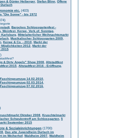
,
,
gen & Günter Heiberger
Stefan Blinn
Offene
 Durlach
ronomie etc.
(403)
s "Die Sonne" - bis 1972
374)
ategorie
,
enstadt
Barockes Schlossgartenfest -
, Weinfest, Kerwe, Verk.of. Sonntag,
,
 Karlsburg
Mittelalterlicher Weihnachtsmarkt
,
,
urlach
Musikalischer Schlossgarten 2009
,
,
n
Kerwe & Co. - 2010
Markt der
,
r Möglichkeiten 2012
Markt der
t 2015
)
stadtfest?
,
ig & Dirty Angels" Show 2008
Altstadtfest
,
,
adtfest 2015
Altstadtfest 2016 - Eröffnung
,
Faschingsumzug 14.02.2010
,
Faschingsumzug 02.03.2014
,
Faschingsumzug 07.02.2016
)
,
ruschtlmarkt Oktober 2008
Kruschtelmarkt
,
lacher Schwulentreff am Schlossgarten
5
markt September 2015
ote & Sozialeinrichtungen
(1700)
,
08
Das alte Jugendheim Durlach im
,
,
t im Weiherhof
Waldheim 2007
Waldheim