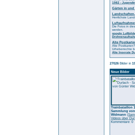
1982 - Jugendtr
Gärten in und
Landschaften
Herrlichste Lan
Luftaufnahme
Die Fotos in die
werden.
google Luftbild
Drohnenaufna
Alte Postkar
Alte Postkarten?
Urheberrechte b
Alte Inserate D
27026
Bilder in
1
Neue Bilder
Trainbataillon 
Sammlung von
Widmann
(
Sam
Videos über Dur
Kommentare: 0