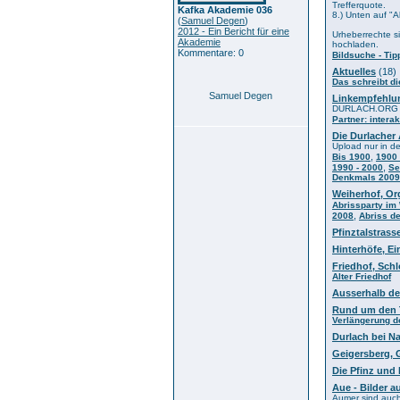
Trefferquote.
Kafka Akademie 036
8.) Unten auf "A
(
Samuel Degen
)
2012 - Ein Bericht für eine
Urheberrechte si
Akademie
hochladen.
Kommentare: 0
Bildsuche - Tip
Aktuelles
(18)
Das schreibt d
Samuel Degen
Linkempfehlu
DURLACH.ORG em
Partner: intera
Die Durlacher 
Upload nur in d
,
Bis 1900
1900 
,
1990 - 2000
Se
Denkmals 2009
Weiherhof, Org
Abrissparty im
,
2008
Abriss d
Pfinztalstrass
Hinterhöfe, Ei
Friedhof, Sch
Alter Friedhof
Ausserhalb de
Rund um den 
Verlängerung d
Durlach bei N
Geigersberg, 
Die Pfinz und
Aue - Bilder 
Aumer sind auch