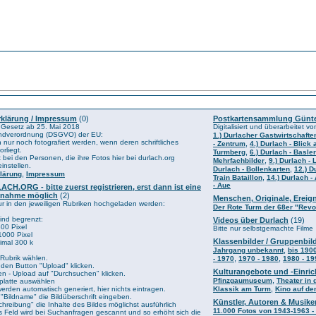
klärung / Impressum
(0)
Postkartensammlung Günt
 Gesetz ab 25. Mai 2018
Digitalisiert und überarbeitet 
ndverordnung (DSGVO) der EU:
1.) Durlacher Gastwirtschafte
nur noch fotografiert werden, wenn deren schriftliches
,
- Zentrum
4.) Durlach - Blick
rliegt.
,
Turmberg
6.) Durlach - Basle
t bei den Personen, die ihre Fotos hier bei durlach.org
,
Mehrfachbilder
9.) Durlach -
instellen.
,
Durlach - Bollenkarten
12.) D
,
lärung
Impressum
,
Train Bataillon
14.) Durlach -
- Aue
CH.ORG - bitte zuerst registrieren, erst dann ist eine
eilnahme möglich
(2)
Menschen, Originale, Erei
r in den jeweiligen Rubriken hochgeladen werden:
Der Rote Turm der 68er "Revo
ind begrenzt:
Videos über Durlach
(19)
00 Pixel
Bitte nur selbstgemachte Filme
1000 Pixel
Klassenbilder / Gruppenbil
imal 300 k
,
Jahrgang unbekannt
bis 190
Rubrik wählen.
,
,
- 1970
1970 - 1980
1980 - 19
 den Button "Upload" klicken.
Kulturangebote und -Einric
ien - Upload auf "Durchsuchen" klicken.
,
Pfinzgaumuseum
Theater in 
tplatte auswählen
,
erden automatisch generiert, hier nichts eintragen.
Klassik am Turm
Kino auf de
d "Bildname" die Bildüberschrift eingeben.
Künstler, Autoren & Musike
chreibung" die Inhalte des Bildes möglichst ausführlich
11.000 Fotos von 1943-1963 -
 Feld wird bei Suchanfragen gescannt und so erhöht sich die