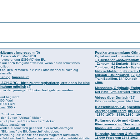
rklärung / Impressum
(0)
Postkartensammlung Günt
 Gesetz ab 25. Mai 2018
Digitalisiert und überarbeitet
ndverordnung (DSGVO) der EU:
1.) Durlacher Gastwirtschafte
 nur noch fotografiert werden, wenn deren schriftliches
,
- Zentrum
4.) Durlach - Blick
orliegt.
,
Turmberg
6.) Durlach - Basle
t bei den Personen, die ihre Fotos hier bei durlach.org
,
Mehrfachbilder
9.) Durlach -
instellen.
,
Durlach - Bollenkarten
12.) D
,
klärung
Impressum
,
Train Bataillon
14.) Durlach -
- Aue
CH.ORG - bitte zuerst registrieren, erst dann ist eine
eilnahme möglich
(2)
Menschen, Originale, Erei
r in den jeweiligen Rubriken hochgeladen werden:
Der Rote Turm der 68er "Revo
sind begrenzt:
Videos über Durlach
(19)
00 Pixel
Bitte nur selbstgemachte Filme
 1000 Pixel
Klassenbilder / Gruppenbil
imal 300 k
,
Jahrgang unbekannt
bis 190
Rubrik wählen.
,
,
- 1970
1970 - 1980
1980 - 1
 den Button "Upload" klicken.
Kulturangebote und -Einri
ien - Upload auf "Durchsuchen" klicken.
,
Pfinzgaumuseum
Theater in 
stplatte auswählen
,
erden automatisch generiert, hier nichts eintragen.
Klassik am Turm
Kino auf d
ld "Bildname" die Bildüberschrift eingeben.
Künstler, Autoren & Musike
chreibung" die Inhalte des Bildes möglichst ausführlich
11.000 Fotos von 1943-1963 -
 Feld wird bei Suchanfragen gescannt und so erhöht sich die