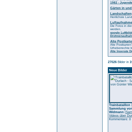
1982 - Jugendt
Gärten in und
Landschafte
Herrlichste Lan
Luftaufnahme
Die Fotos in die
werden.
google Luftbild
Drohnenaufna
Alte Postkar
Alte Postkarten
Urheberrechte 
Alte Inserate 
27026
Bilder in
1
Neue Bilder
Trainbataillon 
Sammlung von
Widmann
(
Sam
Videos über Dur
Kommentare: 0