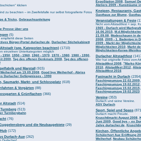
,
ExpoStation 2008
Samuel De
Ateliers 2009 - Kunsträume i
Abschicken" klicken
Kneipen, Restaurants, Gast
nd zu beachten – im Zweifelsfalle nur selbst fotografierte Fotos
,
Gasthaus zur Blume
Gasthau
,
ps & Tricks
Gebrauchsanleitung
Veranstaltungen & Feste
(1
Nicht vom Altstadtfest = sep. K
1565 - Durlach wird Markgraf
ie Presse über uns
,
16.06.2015
M.d.Möglichkeiten
ungen
(5)
,
21.09.08
Modeschauen in der
pfiehlt diese Seiten
,
2008
2009 - 1. Badentag in D
,
ktives Bürger-Portal durlacher.de
Durlacher Stichekabinett
2009 - Markt der Möglichkeit
,
Möglichkeiten 2010
Markt de
 Altstadt (sep. Kategorien beachten)
(1710)
Möglichkeiten-Kerwe-Weinfes
en einzelnen Unterkategorien möglich
,
,
,
,
,
 - 1950
1950 - 1960
1960 - 1970
1970 - 1980
1980 - 1990
Durlacher Altstadtfest
(141
,
,
it 2000
Tag des offenen Denkmals 2008
Tag des offenen
Wer hat originelle Fotos vom Al
9
,
Altstadtfest 2008
"Marko Kön
,
,
2010
Altstadtfest 2012
Altst
gelfabrik und Marstall
(915)
Altstadtfest 2016
,
 Weiherhof am 19.09.2008
Good bye Weiherhof - Abriss
es Durlacher Gefängnisses - 1990
Fastnacht in Durlach
(2354
Faschingsumzug 22.02.2009
se, Saumarkt, Markt- und Schlossplatz
(618)
Faschingsumzug 19.02.2012
infahrten & Vorgärten
(88)
Faschingsumzug 15.02.2015
Faschingsumzug 19.02.2023
lossgarten & Grünflachen
(366)
Vereine
(353)
Durlach und seine Vereine.
r Altstadt
(514)
ASV Durlach
 Turmberg
(513)
Sport, Spiel und Spass
(871
der Turmbergbahn
Durlach macht Freude.
,
Kruschtlmarkt August 2008
K
acht
(76)
,
Juni 2009
Good bye – ex Dur
 Guggelensberg und die Neubaugebiete
(29)
,
Jahre durlacher.de
Kruschtl
 Hub
(172)
Kirchen, Öffentliche Angeb
Schülerhort Aue Eröffnung 2
aus Durlach-Aue
(262)
,
Weiherhof
Neubau Schülerho
 Durlacher!