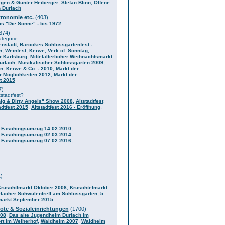
,
,
gen & Günter Heiberger
Stefan Blinn
Offene
n Durlach
ronomie etc.
(403)
s "Die Sonne" - bis 1972
374)
ategorie
,
enstadt
Barockes Schlossgartenfest -
, Weinfest, Kerwe, Verk.of. Sonntag,
,
 Karlsburg
Mittelalterlicher Weihnachtsmarkt
,
,
urlach
Musikalischer Schlossgarten 2009
,
,
en
Kerwe & Co. - 2010
Markt der
,
r Möglichkeiten 2012
Markt der
t 2015
7)
tstadtfest?
,
ig & Dirty Angels" Show 2008
Altstadtfest
,
,
adtfest 2015
Altstadtfest 2016 - Eröffnung
)
,
,
Faschingsumzug 14.02.2010
,
,
Faschingsumzug 02.03.2014
,
,
Faschingsumzug 07.02.2016
)
,
ruschtlmarkt Oktober 2008
Kruschtelmarkt
,
lacher Schwulentreff am Schlossgarten
5
markt September 2015
ote & Sozialeinrichtungen
(1700)
,
008
Das alte Jugendheim Durlach im
,
,
rt im Weiherhof
Waldheim 2007
Waldheim