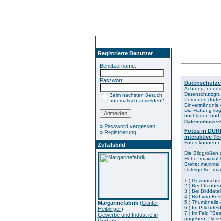
Registrierte Benutzer
Benutzername:
Kategorien
Passwort:
Datenschutze
Achtung: neues
Datenschutzgru
Beim nächsten Besuch
Personen dürfen
automatisch anmelden?
Einverständnis v
Die Haftung lieg
hochladen und e
Datenschutzer
»
Password vergessen
Fotos in DURLA
»
Registrierung
interaktive T
Fotos können nu
Zufallsbild
Die Bildgrößen 
Höhe: maximal 8
Breite: maximal
Dateigröße: max
1.) Gewünschte 
2.) Rechts oben
3.) Bei Bilddate
4.) Bild von Fe
5.) Thumbnails w
Margarinefabrik
(
Günter
6.) Im Pflichtfe
Heiberger
)
7.) Im Feld "Bes
Gewerbe und Industrie in
angeben. Dieses
Durlach