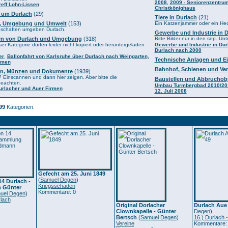
,
2008
2009 - Seniorenzentru
reff Lohn-Lissen
Christkönighaus
 um Durlach
(29)
Tiere in Durlach
(21)
n, Umgebung und Umwelt
(153)
Ein Katzenjammer oder ein He
dschaften umgeben Durlach.
Gewerbe und Industrie in 
n von Durlach und Umgebung
(318)
Bitte Bilder nur in den sep. Un
ser Kategorie dürfen leider nicht kopiert oder heruntergeladen
Gewerbe und Industrie in Dur
Durlach nach 2000
,
,
er
Ballonfahrt von Karlsruhe über Durlach nach Weingarten
Technische Anlagen und E
hmen
Bahnhof, Schienen und Ver
ten, Münzen und Dokumente
(1939)
? Einscannen und dann hier zeigen. Aber bitte die
Baustellen und Abbruchob
beachten.
Umbau Turmbergbad 2010/20
Durlacher und Auer Firmen
12. Juli 2008
99
Kategorien.
Gefecht am 25. Juni 1849
(
Samuel Degen
)
14 Durlach -
Kriegsschäden
 Günter
Kommentare: 0
uel Degen
)
lach
Original Dorlacher
Durlach Aue
Clownkapelle - Günter
Degen
)
Bertsch
(
Samuel Degen
)
16.) Durlach 
Vereine
Kommentare: