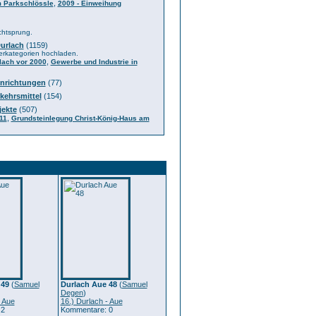
,
m Parkschlössle
2009 - Einweihung
chtsprung.
Durlach
(1159)
terkategorien hochladen.
,
lach vor 2000
Gewerbe und Industrie in
inrichtungen
(77)
kehrsmittel
(154)
jekte
(507)
,
11
Grundsteinlegung Christ-König-Haus am
 49
(
Samuel
Durlach Aue 48
(
Samuel
Degen
)
- Aue
16.) Durlach - Aue
 2
Kommentare: 0