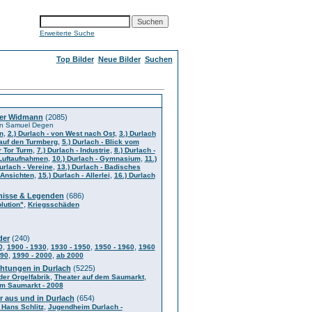
Erweiterte Suche
Top Bilder
Neue Bilder
Suchen
er Widmann
(2085)
 von Samuel Degen
,
,
n
2.) Durlach - von West nach Ost
3.) Durlach
,
 auf den Turmberg
5.) Durlach - Blick vom
,
,
r Tor Turm
7.) Durlach - Industrie
8.) Durlach -
,
,
 Luftaufnahmen
10.) Durlach - Gymnasium
11.)
,
urlach - Vereine
13.) Durlach - Badisches
,
,
 Ansichten
15.) Durlach - Allerlei
16.) Durlach
gnisse & Legenden
(686)
,
lution"
Kriegsschäden
der
(240)
,
,
,
,
0
1900 - 1930
1930 - 1950
1950 - 1960
1960
,
,
990
1990 - 2000
ab 2000
chtungen in Durlach
(5225)
,
,
der Orgelfabrik
Theater auf dem Saumarkt
em Saumarkt - 2008
r aus und in Durlach
(654)
,
 Hans Schlitz
Jugendheim Durlach -