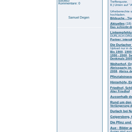
Trefferquote.
Kommentare: 0
8.) Unten auf "
Urheberrechte si
hochladen.
Samuel Degen
Bildsuche - Tip
Aktuelles
(18)
Das schreibt d
Linkempfehl
DURLACH.ORG em
Partner: intera
Die Durlacher
Upload nur in d
,
Bis 1900
1900
,
1990 - 2000
Se
Denkmals 200
Weiherhof, Or
Abrissparty im
,
2008
Abriss d
Pfinztalstras
Hinterhöfe, E
Friedhof, Sch
Alter Friedhof
Ausserhalb de
Rund um den
Verlängerung 
Durlach bei N
Geigersberg,
Die Pfinz und
Aue - Bilder 
Aumer sind auch