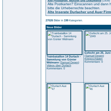
Alte Postkarten, Münzen und Dokumente
(1939)
Alte Postkarten? Einscannen und dann h
bitte die Urheberrechte beachten.
Alte Inserate Durlacher und Auer Fir
27026
Bilder in
199
Kategorien.
Neue Bilder
Gefecht am 25. Juni
(
Samuel Degen
)
Trainbataillon 14 Durlach -
Kriegsschäden
Sammlung von Günter
Kommentare: 0
Widmann
(
Samuel Degen
)
Videos über Durlach
Kommentare: 0