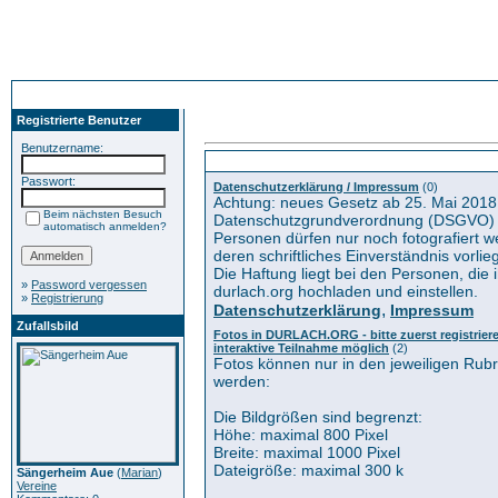
Registrierte Benutzer
Benutzername:
Kategorien
Passwort:
Datenschutzerklärung / Impressum
(0)
Achtung: neues Gesetz ab 25. Mai 2018
Beim nächsten Besuch
Datenschutzgrundverordnung (DSGVO) 
automatisch anmelden?
Personen dürfen nur noch fotografiert 
deren schriftliches Einverständnis vorlieg
Die Haftung liegt bei den Personen, die i
»
Password vergessen
durlach.org hochladen und einstellen.
»
Registrierung
,
Datenschutzerklärung
Impressum
Zufallsbild
Fotos in DURLACH.ORG - bitte zuerst registrieren
interaktive Teilnahme möglich
(2)
Fotos können nur in den jeweiligen Rub
werden:
Die Bildgrößen sind begrenzt:
Höhe: maximal 800 Pixel
Breite: maximal 1000 Pixel
Dateigröße: maximal 300 k
Sängerheim Aue
(
Marian
)
Vereine