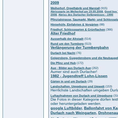
2009
Weiherhof, Orgelfabrik und Marstall
(915)
,
Abrissparty im Weiherhof am 19.09.2008
Good bye 
,
2008
Abriss des Durlacher Gefängnisses - 1990
Pfinztalstrasse, Saumarkt, Markt- und Schlosspl
Hinterhöfe, Einfahrten & Vorgärten
(88)
Friedhof, Schlossgarten & Grünflachen
(366)
Alter Friedhof
Ausserhalb der Altstadt
(514)
Rund um den Turmberg
(513)
Verlängerung der Turmbergbahn
Durlach bei Nacht
(76)
Geigersberg, Guggelensberg und die Neubaugeb
Die Pfinz und Hub
(172)
Aue - Bilder aus Durlach-Aue
(262)
Aumer sind auch Durlacher!
1982 - Jugendtreff Lohn-Lissen
Gärten in und um Durlach
(29)
Landschaften, Umgebung und Umwelt
(153)
Herrlichste Landschaften umgeben Durl
Luftaufnahmen von Durlach und Umgebung
(31
Die Fotos in dieser Kategorie dürfen leid
oder heruntergeladen werden.
,
google Luftbilder
Ballonfahrt von Ka
,
Durlach nach Weingarten
Drohnena