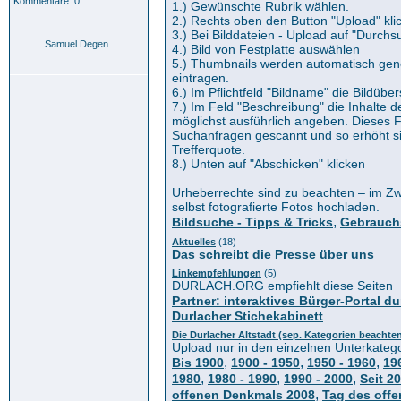
Kommentare: 0
1.) Gewünschte Rubrik wählen.
2.) Rechts oben den Button "Upload" kli
3.) Bei Bilddateien - Upload auf "Durchs
Samuel Degen
4.) Bild von Festplatte auswählen
5.) Thumbnails werden automatisch gener
eintragen.
6.) Im Pflichtfeld "Bildname" die Bildüber
7.) Im Feld "Beschreibung" die Inhalte d
möglichst ausführlich angeben. Dieses F
Suchanfragen gescannt und so erhöht si
Trefferquote.
8.) Unten auf "Abschicken" klicken
Urheberrechte sind zu beachten – im Zwe
selbst fotografierte Fotos hochladen.
,
Bildsuche - Tipps & Tricks
Gebrauch
Aktuelles
(18)
Das schreibt die Presse über uns
Linkempfehlungen
(5)
DURLACH.ORG empfiehlt diese Seiten
Partner: interaktives Bürger-Portal du
Durlacher Stichekabinett
Die Durlacher Altstadt (sep. Kategorien beachte
Upload nur in den einzelnen Unterkateg
,
,
,
Bis 1900
1900 - 1950
1950 - 1960
19
,
,
,
1980
1980 - 1990
1990 - 2000
Seit 2
,
offenen Denkmals 2008
Tag des off