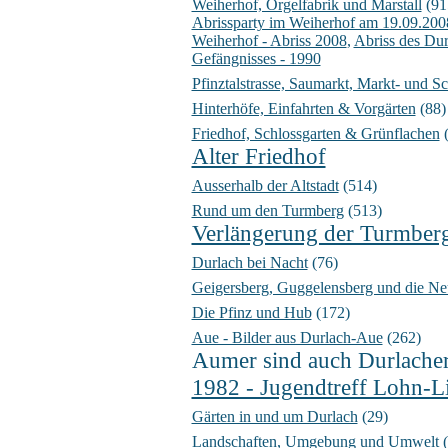
Weiherhof, Orgelfabrik und Marstall
(91
Abrissparty im Weiherhof am 19.09.200
Weiherhof - Abriss 2008
,
Abriss des Dur
Gefängnisses - 1990
Pfinztalstrasse, Saumarkt, Markt- und Sc
Hinterhöfe, Einfahrten & Vorgärten
(88)
Friedhof, Schlossgarten & Grünflachen
(
Alter Friedhof
Ausserhalb der Altstadt
(514)
Rund um den Turmberg
(513)
Verlängerung der Turmber
Durlach bei Nacht
(76)
Geigersberg, Guggelensberg und die Ne
Die Pfinz und Hub
(172)
Aue - Bilder aus Durlach-Aue
(262)
Aumer sind auch Durlache
1982 - Jugendtreff Lohn-L
Gärten in und um Durlach
(29)
Landschaften, Umgebung und Umwelt
(