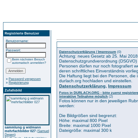
Registrierte Benutzer
Benutzername:
Kategorien
Passwort:
Datenschutzerklärung / Impressum
(0)
Achtung: neues Gesetz ab 25. Mai 2018
Beim nächsten Besuch
Datenschutzgrundverordnung (DSGVO) 
automatisch anmelden?
Personen dürfen nur noch fotografiert 
deren schriftliches Einverständnis vorlieg
Die Haftung liegt bei den Personen, die i
»
Password vergessen
durlach.org hochladen und einstellen.
»
Registrierung
,
Datenschutzerklärung
Impressum
Zufallsbild
Fotos in DURLACH.ORG - bitte zuerst registrieren
interaktive Teilnahme möglich
(2)
Fotos können nur in den jeweiligen Rub
werden:
Die Bildgrößen sind begrenzt:
Höhe: maximal 800 Pixel
Breite: maximal 1000 Pixel
sammlung g widmann
Dateigröße: maximal 300 k
mehrfachbilder 027
(
Samuel
Degen
)