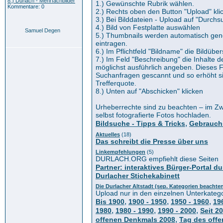
8.) Durlach - Mehrfachbilder
1.) Gewünschte Rubrik wählen.
Kommentare: 0
2.) Rechts oben den Button "Upload" kli
3.) Bei Bilddateien - Upload auf "Durchs
4.) Bild von Festplatte auswählen
Samuel Degen
5.) Thumbnails werden automatisch gener
eintragen.
6.) Im Pflichtfeld "Bildname" die Bildüber
7.) Im Feld "Beschreibung" die Inhalte d
möglichst ausführlich angeben. Dieses F
Suchanfragen gescannt und so erhöht si
Trefferquote.
8.) Unten auf "Abschicken" klicken
Urheberrechte sind zu beachten – im Zwe
selbst fotografierte Fotos hochladen.
,
Bildsuche - Tipps & Tricks
Gebrauch
Aktuelles
(18)
Das schreibt die Presse über uns
Linkempfehlungen
(5)
DURLACH.ORG empfiehlt diese Seiten
Partner: interaktives Bürger-Portal du
Durlacher Stichekabinett
Die Durlacher Altstadt (sep. Kategorien beachte
Upload nur in den einzelnen Unterkateg
,
,
,
Bis 1900
1900 - 1950
1950 - 1960
19
,
,
,
1980
1980 - 1990
1990 - 2000
Seit 2
,
offenen Denkmals 2008
Tag des off