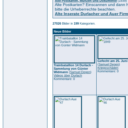
Alte Postkarten, Münzen und Dokumente
(1939)
Alte Postkarten? Einscannen und dann h
bitte die Urheberrechte beachten.
Alte Inserate Durlacher und Auer Fir
27026
Bilder in
199
Kategorien.
Neue Bilder
Gefecht am 25. Juni
(
Samuel Degen
)
Trainbataillon 14 Durlach -
Kriegsschäden
Sammlung von Günter
Kommentare: 0
Widmann
(
Samuel Degen
)
Videos über Durlach
Kommentare: 0