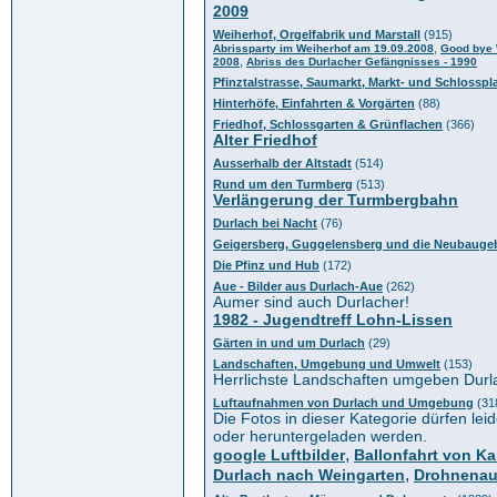
2009
Weiherhof, Orgelfabrik und Marstall
(915)
,
Abrissparty im Weiherhof am 19.09.2008
Good bye 
,
2008
Abriss des Durlacher Gefängnisses - 1990
Pfinztalstrasse, Saumarkt, Markt- und Schlosspl
Hinterhöfe, Einfahrten & Vorgärten
(88)
Friedhof, Schlossgarten & Grünflachen
(366)
Alter Friedhof
Ausserhalb der Altstadt
(514)
Rund um den Turmberg
(513)
Verlängerung der Turmbergbahn
Durlach bei Nacht
(76)
Geigersberg, Guggelensberg und die Neubaugeb
Die Pfinz und Hub
(172)
Aue - Bilder aus Durlach-Aue
(262)
Aumer sind auch Durlacher!
1982 - Jugendtreff Lohn-Lissen
Gärten in und um Durlach
(29)
Landschaften, Umgebung und Umwelt
(153)
Herrlichste Landschaften umgeben Durl
Luftaufnahmen von Durlach und Umgebung
(31
Die Fotos in dieser Kategorie dürfen leid
oder heruntergeladen werden.
,
google Luftbilder
Ballonfahrt von Ka
,
Durlach nach Weingarten
Drohnena