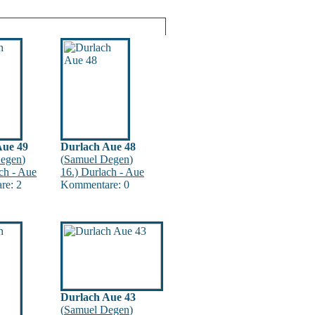
Aue 49
Durlach Aue 48
egen
)
(
Samuel Degen
)
ch - Aue
16.) Durlach - Aue
re: 2
Kommentare: 0
Durlach Aue 43
(
Samuel Degen
)