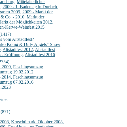
arlsburg
,
Mittelalterlicher
8
,
2009 - 1. Badentag in Durlach
,
garten 2009
,
2009 - Markt der
& Co. - 2010
,
Markt der
arkt der Möglichkeiten 2012
,
ten-Kerwe-Weinfest 2015
(1417)
os vom Altstadtfest?
rko König & Dirty Angels" Show
0
,
Altstadtfest 2012
,
Altstadtfest
6 - Eröffnung
,
Altstadtfest 2016
2354)
2.2009
,
Faschingsumzug
sumzug 19.02.2012
,
3.2014
,
Faschingsumzug
sumzug 07.02.2016
,
2.2023
eine.
(871)
.
 2008
,
Kruschtlmarkt Oktober 2008
,
009
,
Good bye – ex Durlacher