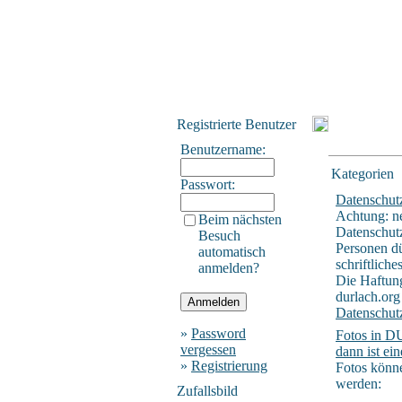
Registrierte Benutzer
Benutzername:
Kategorien
Passwort:
Datenschut
Achtung: n
Beim nächsten
Datenschu
Besuch
Personen dü
automatisch
schriftliche
anmelden?
Die Haftung
durlach.org
Datenschut
»
Password
Fotos in DU
vergessen
dann ist ei
»
Registrierung
Fotos könne
werden:
Zufallsbild