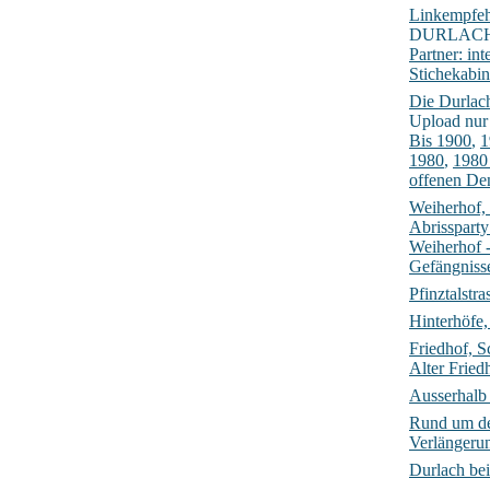
Linkempfe
DURLACH.O
Partner: int
Stichekabin
Die Durlach
Upload nur 
Bis 1900
,
1
1980
,
1980
offenen De
Weiherhof, 
Abrisspart
Weiherhof 
Gefängniss
Pfinztalstr
Hinterhöfe,
Friedhof, S
Alter Fried
Ausserhalb 
Rund um d
Verlängeru
Durlach be