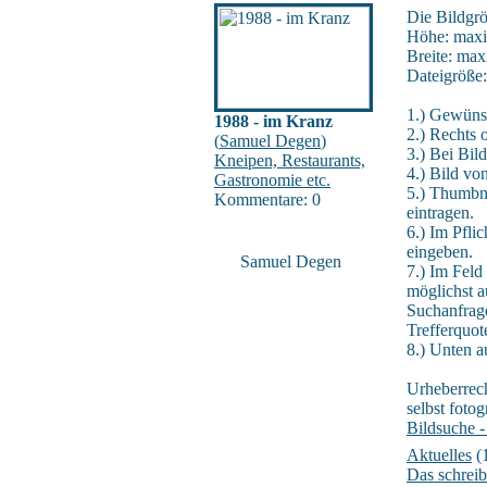
Die Bildgrö
Höhe: maxi
Breite: max
Dateigröße
1.) Gewüns
1988 - im Kranz
2.) Rechts 
(
Samuel Degen
)
3.) Bei Bil
Kneipen, Restaurants,
4.) Bild vo
Gastronomie etc.
5.) Thumbna
Kommentare: 0
eintragen.
6.) Im Pfli
eingeben.
Samuel Degen
7.) Im Feld
möglichst a
Suchanfrage
Trefferquot
8.) Unten a
Urheberrech
selbst fotog
Bildsuche -
Aktuelles
(
Das schreib