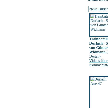
Neue Bilder
Trainbatail
Durlach -
von Günter
Widmann
(
Degen
)
Videos über
Kommentare