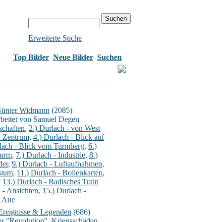
Erweiterte Suche
Top Bilder
Neue Bilder
Suchen
Günter Widmann
(2085)
arbeitet von Samuel Degen
schaften
,
2.) Durlach - von West
- Zentrum
,
4.) Durlach - Blick auf
rlach - Blick vom Turmberg
,
6.)
Turm
,
7.) Durlach - Industrie
,
8.)
der
,
9.) Durlach - Luftaufnahmen
,
sium
,
11.) Durlach - Bollenkarten
,
,
13.) Durlach - Badisches Train
 - Ansichten
,
15.) Durlach -
- Aue
Ereignisse & Legenden
(686)
r "Revolution"
,
Kriegsschäden