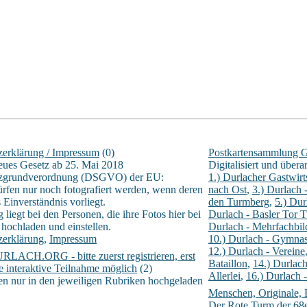
zerklärung / Impressum
(0)
Postkartensammlung 
eues Gesetz ab 25. Mai 2018
Digitalisiert und über
tzgrundverordnung (DSGVO) der EU:
1.) Durlacher Gastwirt
rfen nur noch fotografiert werden, wenn deren
nach Ost
,
3.) Durlach 
s Einverständnis vorliegt.
den Turmberg
,
5.) Du
 liegt bei den Personen, die ihre Fotos hier bei
Durlach - Basler Tor 
 hochladen und einstellen.
Durlach - Mehrfachbil
zerklärung
,
Impressum
10.) Durlach - Gymna
12.) Durlach - Vereine
RLACH.ORG - bitte zuerst registrieren, erst
Bataillon
,
14.) Durlach
ne interaktive Teilnahme möglich
(2)
Allerlei
,
16.) Durlach 
n nur in den jeweiligen Rubriken hochgeladen
Menschen, Originale, 
Der Rote Turm der 68e