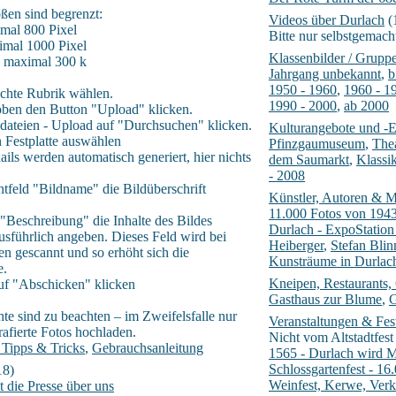
ßen sind begrenzt:
Videos über Durlach
(
mal 800 Pixel
Bitte nur selbstgemach
imal 1000 Pixel
Klassenbilder / Grupp
: maximal 300 k
Jahrgang unbekannt
,
b
1950 - 1960
,
1960 - 1
chte Rubrik wählen.
1990 - 2000
,
ab 2000
oben den Button "Upload" klicken.
ddateien - Upload auf "Durchsuchen" klicken.
Kulturangebote und -E
n Festplatte auswählen
Pfinzgaumuseum
,
Thea
ils werden automatisch generiert, hier nichts
dem Saumarkt
,
Klassi
- 2008
chtfeld "Bildname" die Bildüberschrift
Künstler, Autoren & M
11.000 Fotos von 1943
 "Beschreibung" die Inhalte des Bildes
Durlach - ExpoStation
usführlich angeben. Dieses Feld wird bei
Heiberger
,
Stefan Blin
n gescannt und so erhöht sich die
Kunsträume in Durlac
e.
Kneipen, Restaurants,
uf "Abschicken" klicken
Gasthaus zur Blume
,
G
te sind zu beachten – im Zweifelsfalle nur
Veranstaltungen & Fes
rafierte Fotos hochladen.
Nicht vom Altstadtfest
 Tipps & Tricks
,
Gebrauchsanleitung
1565 - Durlach wird M
Schlossgartenfest - 16
18)
Weinfest, Kerwe, Verk
t die Presse über uns