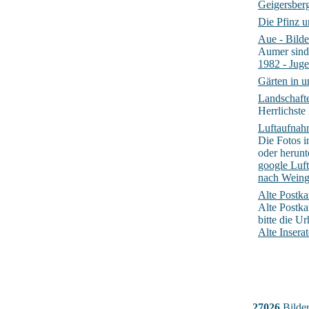
Geigersber
Die Pfinz 
Aue - Bild
Aumer sind
1982 - Juge
Gärten in 
Landschaf
Herrlichst
Luftaufna
Die Fotos i
oder herunt
google Luft
nach Weing
Alte Postk
Alte Postka
bitte die U
Alte Insera
27026
Bilder