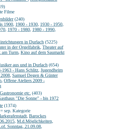
19)
te Filme
enbilder
(240)
is 1900
,
1900 - 1930
,
1930 - 1950
,
970
,
1970 - 1980
,
1980 - 1990
,
inrichtungen in Durlach
(5225)
ter in der Orgelfabrik
,
Theater auf
k am Turm
,
Kino auf dem Saumarkt
usiker aus und in Durlach
(654)
-1963 - Hans Schlitz
,
Jugendheim
 2008
,
Samuel Degen & Günter
n
,
Offene Ateliers 2009 -
h
 Gastronomie etc.
(403)
asthaus "Die Sonne" - bis 1972
te
(1374)
 = sep. Kategorie
arkgrafenstadt
,
Barockes
.06.2015
,
M.d.Möglichkeiten,
.of. Sonntag, 21.09.08
,