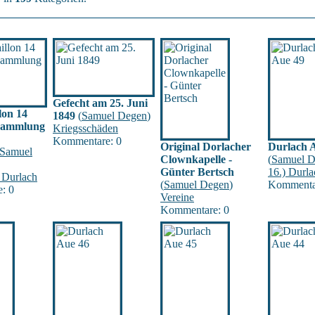
Gefecht am 25. Juni
lon 14
1849
(
Samuel Degen
)
 Sammlung
Kriegsschäden
Kommentare: 0
Original Dorlacher
Durlach 
Samuel
Clownkapelle -
(
Samuel D
Günter Bertsch
16.) Durla
 Durlach
(
Samuel Degen
)
Kommenta
: 0
Vereine
Kommentare: 0