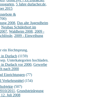
ossgarten
,
5 Jahre durlacher.de
,
ber 2015
Angebote &
700)
fnung 2008
,
Das alte Jugendheim
,
Neubau Schülerhort im
2007
,
Waldheim 2008
,
2009 -
chlössle
,
2009 - Einweihung
r ein Hechtsprung.
 in Durlach
(1159)
n sep. Unterkategorien hochladen.
 in Durlach vor 2000
,
Gewerbe
ach nach 2000
nd Einrichtungen
(77)
 Verkehrsmittel
(154)
chobjekte
(507)
2010/2011
,
Grundsteinlegung
12. Juli 2008