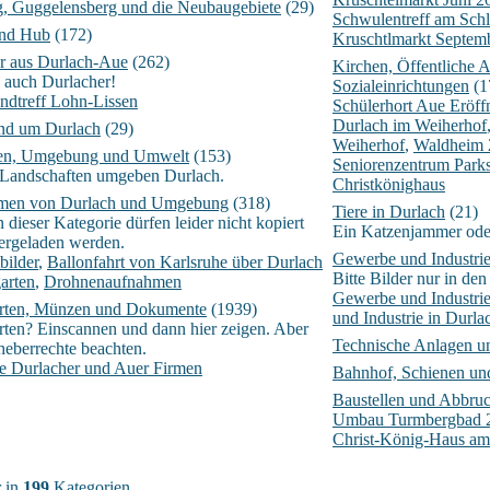
g, Guggelensberg und die Neubaugebiete
(29)
Schwulentreff am Schl
und Hub
(172)
Kruschtlmarkt Septem
er aus Durlach-Aue
(262)
Kirchen, Öffentliche 
 auch Durlacher!
Sozialeinrichtungen
(1
ndtreff Lohn-Lissen
Schülerhort Aue Eröf
Durlach im Weiherhof
und um Durlach
(29)
Weiherhof
,
Waldheim 
ten, Umgebung und Umwelt
(153)
Seniorenzentrum Parks
e Landschaften umgeben Durlach.
Christkönighaus
hmen von Durlach und Umgebung
(318)
Tiere in Durlach
(21)
n dieser Kategorie dürfen leider nicht kopiert
Ein Katzenjammer ode
ergeladen werden.
Gewerbe und Industrie
bilder
,
Ballonfahrt von Karlsruhe über Durlach
Bitte Bilder nur in de
arten
,
Drohnenaufnahmen
Gewerbe und Industrie
arten, Münzen und Dokumente
(1939)
und Industrie in Durl
rten? Einscannen und dann hier zeigen. Aber
Technische Anlagen u
rheberrechte beachten.
te Durlacher und Auer Firmen
Bahnhof, Schienen und
Baustellen und Abbru
Umbau Turmbergbad 
Christ-König-Haus am 
 in
199
Kategorien.