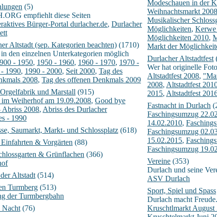
Modeschauen in der K
hlungen
(5)
Weihnachtsmarkt 200
RG empfiehlt diese Seiten
Musikalischer Schloss
eraktives Bürger-Portal durlacher.de
,
Durlacher
Möglichkeiten
,
Kerwe 
ett
Möglichkeiten 2010
,
M
er Altstadt (sep. Kategorien beachten)
(1710)
Markt der Möglichkei
in den einzelnen Unterkategorien möglich
Durlacher Altstadtfest
900 - 1950
,
1950 - 1960
,
1960 - 1970
,
1970 -
Wer hat originelle Fot
 - 1990
,
1990 - 2000
,
Seit 2000
,
Tag des
Altstadtfest 2008
,
"Ma
nkmals 2008
,
Tag des offenen Denkmals 2009
2008
,
Altstadtfest 201
Orgelfabrik und Marstall
(915)
2015
,
Altstadtfest 201
y im Weiherhof am 19.09.2008
,
Good bye
Fastnacht in Durlach
(
- Abriss 2008
,
Abriss des Durlacher
Faschingsumzug 22.0
es - 1990
14.02.2010
,
Fasching
asse, Saumarkt, Markt- und Schlossplatz
(618)
Faschingsumzug 02.0
15.02.2015
,
Fasching
 Einfahrten & Vorgärten
(88)
Faschingsumzug 19.0
chlossgarten & Grünflachen
(366)
Vereine
(353)
hof
Durlach und seine Ver
der Altstadt
(514)
ASV Durlach
en Turmberg
(513)
Sport, Spiel und Spass
ng der Turmbergbahn
Durlach macht Freude
i Nacht
(76)
Kruschtlmarkt August
Kruschtelmarkt Juni 2