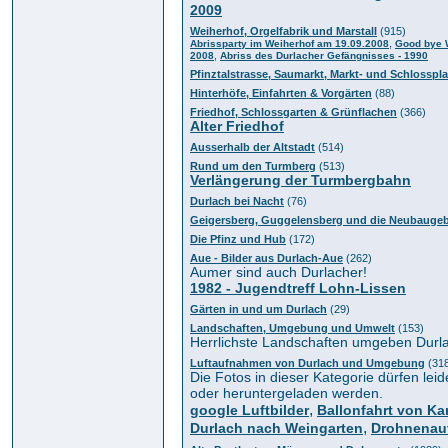
2009
Weiherhof, Orgelfabrik und Marstall
(915)
,
Abrissparty im Weiherhof am 19.09.2008
Good bye W
,
2008
Abriss des Durlacher Gefängnisses - 1990
Pfinztalstrasse, Saumarkt, Markt- und Schlosspla
Hinterhöfe, Einfahrten & Vorgärten
(88)
Friedhof, Schlossgarten & Grünflachen
(366)
Alter Friedhof
Ausserhalb der Altstadt
(514)
Rund um den Turmberg
(513)
Verlängerung der Turmbergbahn
Durlach bei Nacht
(76)
Geigersberg, Guggelensberg und die Neubaugeb
Die Pfinz und Hub
(172)
Aue - Bilder aus Durlach-Aue
(262)
Aumer sind auch Durlacher!
1982 - Jugendtreff Lohn-Lissen
Gärten in und um Durlach
(29)
Landschaften, Umgebung und Umwelt
(153)
Herrlichste Landschaften umgeben Durl
Luftaufnahmen von Durlach und Umgebung
(31
Die Fotos in dieser Kategorie dürfen leide
oder heruntergeladen werden.
,
google Luftbilder
Ballonfahrt von Ka
,
Durlach nach Weingarten
Drohnenau