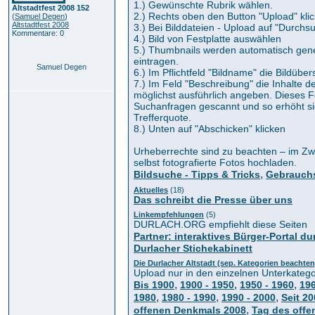
1.) Gewünschte Rubrik wählen.
Altstadtfest 2008 152
2.) Rechts oben den Button "Upload" kli
(
Samuel Degen
)
Altstadtfest 2008
3.) Bei Bilddateien - Upload auf "Durchsu
Kommentare: 0
4.) Bild von Festplatte auswählen
5.) Thumbnails werden automatisch generi
eintragen.
Samuel Degen
6.) Im Pflichtfeld "Bildname" die Bildüber
7.) Im Feld "Beschreibung" die Inhalte d
möglichst ausführlich angeben. Dieses F
Suchanfragen gescannt und so erhöht si
Trefferquote.
8.) Unten auf "Abschicken" klicken
Urheberrechte sind zu beachten – im Zwe
selbst fotografierte Fotos hochladen.
,
Bildsuche - Tipps & Tricks
Gebrauchs
Aktuelles
(18)
Das schreibt die Presse über uns
Linkempfehlungen
(5)
DURLACH.ORG empfiehlt diese Seiten
Partner: interaktives Bürger-Portal du
Durlacher Stichekabinett
Die Durlacher Altstadt (sep. Kategorien beachten
Upload nur in den einzelnen Unterkatego
,
,
,
Bis 1900
1900 - 1950
1950 - 1960
196
,
,
,
1980
1980 - 1990
1990 - 2000
Seit 2
,
offenen Denkmals 2008
Tag des off