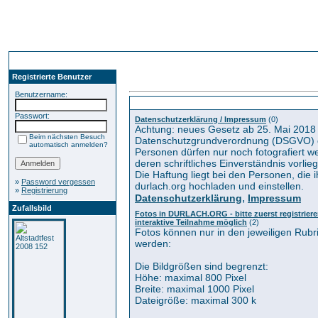
Registrierte Benutzer
Benutzername:
Kategorien
Passwort:
Datenschutzerklärung / Impressum
(0)
Achtung: neues Gesetz ab 25. Mai 2018
Beim nächsten Besuch
Datenschutzgrundverordnung (DSGVO) 
automatisch anmelden?
Personen dürfen nur noch fotografiert 
deren schriftliches Einverständnis vorlieg
Die Haftung liegt bei den Personen, die i
»
Password vergessen
durlach.org hochladen und einstellen.
»
Registrierung
,
Datenschutzerklärung
Impressum
Zufallsbild
Fotos in DURLACH.ORG - bitte zuerst registrieren
interaktive Teilnahme möglich
(2)
Fotos können nur in den jeweiligen Rub
werden:
Die Bildgrößen sind begrenzt:
Höhe: maximal 800 Pixel
Breite: maximal 1000 Pixel
Dateigröße: maximal 300 k