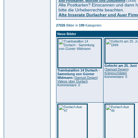
Alte Postkarten, Münzen und Dokumente
(1939)
Alte Postkarten? Einscannen und dann hi
bitte die Urheberrechte beachten.
Alte Inserate Durlacher und Auer Fir
27026
Bilder in
199
Kategorien.
Neue Bilder
Gefecht am 25. Juni
(
Samuel Degen
)
Trainbataillon 14 Durlach -
Kriegsschäden
Sammlung von Günter
Kommentare: 0
Widmann
(
Samuel Degen
)
Videos über Durlach
Kommentare: 0