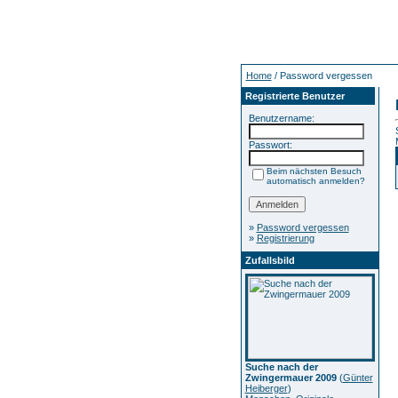
Home
/ Password vergessen
Registrierte Benutzer
Benutzername:
Passwort:
Beim nächsten Besuch
automatisch anmelden?
»
Password vergessen
»
Registrierung
Zufallsbild
Suche nach der
Zwingermauer 2009
(
Günter
Heiberger
)