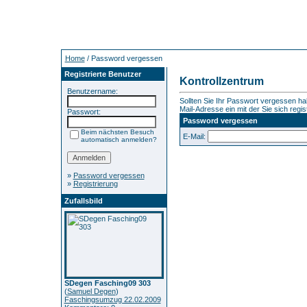
Home
/ Password vergessen
Registrierte Benutzer
Kontrollzentrum
Benutzername:
Sollten Sie Ihr Passwort vergessen hab
Mail-Adresse ein mit der Sie sich regis
Passwort:
Password vergessen
Beim nächsten Besuch
E-Mail:
automatisch anmelden?
»
Password vergessen
»
Registrierung
Zufallsbild
SDegen Fasching09 303
(
Samuel Degen
)
Faschingsumzug 22.02.2009