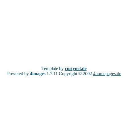
Template by
rustynet.de
Powered by
4images
1.7.11 Copyright © 2002
4homepages.de