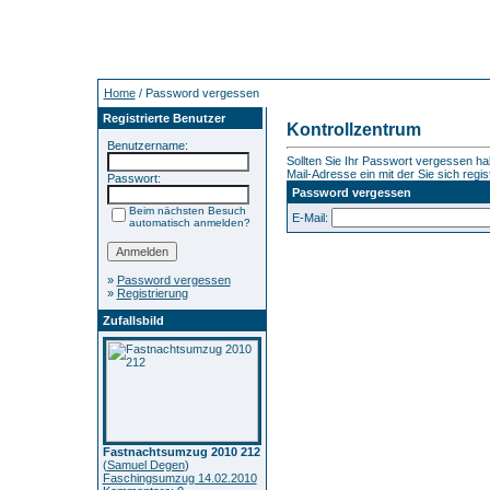
Home
/ Password vergessen
Registrierte Benutzer
Kontrollzentrum
Benutzername:
Sollten Sie Ihr Passwort vergessen hab
Mail-Adresse ein mit der Sie sich regis
Passwort:
Password vergessen
Beim nächsten Besuch
E-Mail:
automatisch anmelden?
»
Password vergessen
»
Registrierung
Zufallsbild
Fastnachtsumzug 2010 212
(
Samuel Degen
)
Faschingsumzug 14.02.2010