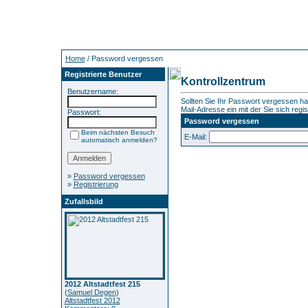
Home
/ Password vergessen
Registrierte Benutzer
Kontrollzentrum
Benutzername:
Sollten Sie Ihr Passwort vergessen ha
Mail-Adresse ein mit der Sie sich regis
Passwort:
Password vergessen
Beim nächsten Besuch
E-Mail:
automatisch anmelden?
»
Password vergessen
»
Registrierung
Zufallsbild
2012 Altstadtfest 215
(
Samuel Degen
)
Altstadtfest 2012