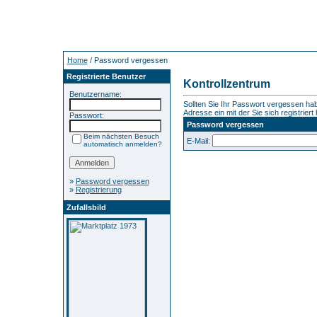
Home
/ Password vergessen
Registrierte Benutzer
Kontrollzentrum
Benutzername:
Sollten Sie Ihr Passwort vergessen hab
Adresse ein mit der Sie sich registriert
Passwort:
Password vergessen
Beim nächsten Besuch
E-Mail:
automatisch anmelden?
»
Password vergessen
»
Registrierung
Zufallsbild