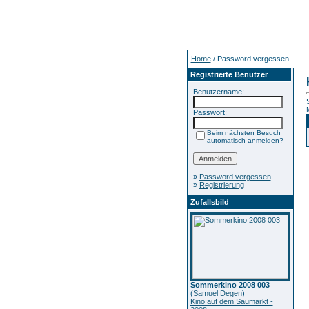
Home
/ Password vergessen
Registrierte Benutzer
Benutzername:
Passwort:
Beim nächsten Besuch
automatisch anmelden?
»
Password vergessen
»
Registrierung
Zufallsbild
Sommerkino 2008 003
(
Samuel Degen
)
Kino auf dem Saumarkt -