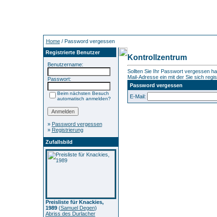
Home
/ Password vergessen
Registrierte Benutzer
Kontrollzentrum
Benutzername:
Sollten Sie Ihr Passwort vergessen ha
Mail-Adresse ein mit der Sie sich regis
Passwort:
Password vergessen
Beim nächsten Besuch
E-Mail:
automatisch anmelden?
»
Password vergessen
»
Registrierung
Zufallsbild
Preisliste für Knackies,
1989
(
Samuel Degen
)
Abriss des Durlacher