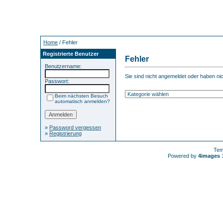
Home
/ Fehler
Registrierte Benutzer
Fehler
Benutzername:
Sie sind nicht angemeldet oder haben nich
Passwort:
Beim nächsten Besuch
automatisch anmelden?
»
Password vergessen
»
Registrierung
Tem
Powered by
4images
1