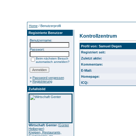
Home
/ Benutzerprofil
Registrierte Benutzer
Kontrollzentrum
Benutzername:
Profil von: Samuel Degen
Passwort:
Registriert seit:
Zuletzt aktiv:
Beim nächsten Besuch
automatisch anmelden?
Kommentare:
E-Mail:
Homepage:
»
Password vergessen
»
Registrierung
ICQ:
Zufallsbild
Wirtschaft Genter
(
Günter
Heiberger
)
Kneipen, Restaurants,