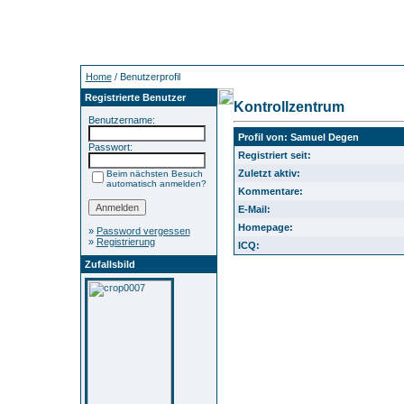
Home
/ Benutzerprofil
Registrierte Benutzer
Kontrollzentrum
Benutzername:
Profil von: Samuel Degen
Passwort:
Registriert seit:
Zuletzt aktiv:
Beim nächsten Besuch
automatisch anmelden?
Kommentare:
E-Mail:
Homepage:
»
Password vergessen
»
Registrierung
ICQ:
Zufallsbild