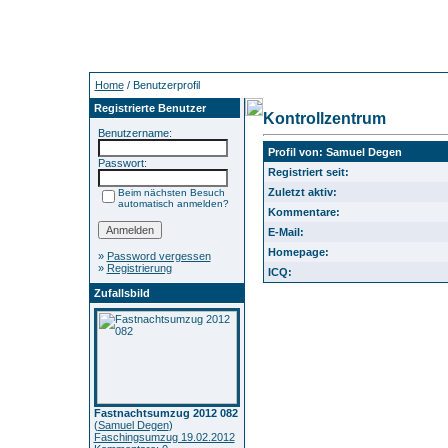
Home
/ Benutzerprofil
Registrierte Benutzer
Kontrollzentrum
Benutzername:
Profil von: Samuel Degen
Passwort:
Registriert seit:
Zuletzt aktiv:
Beim nächsten Besuch
automatisch anmelden?
Kommentare:
E-Mail:
Homepage:
»
Password vergessen
»
Registrierung
ICQ:
Zufallsbild
Fastnachtsumzug 2012 082
(
Samuel Degen
)
Faschingsumzug 19.02.2012