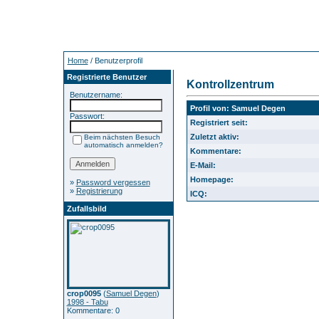
Home
/ Benutzerprofil
Registrierte Benutzer
Kontrollzentrum
Benutzername:
Profil von: Samuel Degen
Passwort:
Registriert seit:
Zuletzt aktiv:
Beim nächsten Besuch
automatisch anmelden?
Kommentare:
E-Mail:
Homepage:
»
Password vergessen
»
Registrierung
ICQ:
Zufallsbild
crop0095
(
Samuel Degen
)
1998 - Tabu
Kommentare: 0