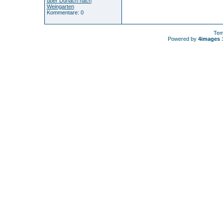
über Durlach nach
Weingarten
Kommentare: 0
Tem
Powered by
4images
1