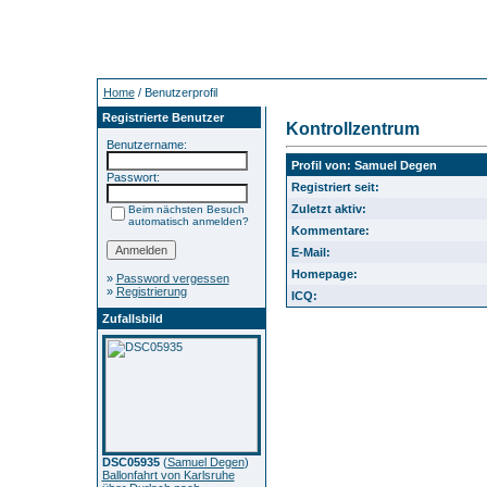
Home
/ Benutzerprofil
Registrierte Benutzer
Kontrollzentrum
Benutzername:
Profil von: Samuel Degen
Passwort:
Registriert seit:
Zuletzt aktiv:
Beim nächsten Besuch
automatisch anmelden?
Kommentare:
E-Mail:
Homepage:
»
Password vergessen
»
Registrierung
ICQ:
Zufallsbild
DSC05935
(
Samuel Degen
)
Ballonfahrt von Karlsruhe