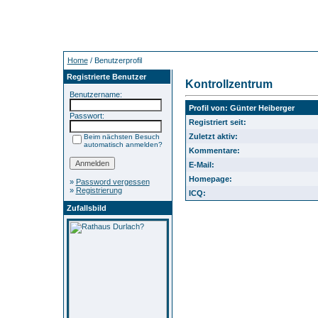
Home
/ Benutzerprofil
Registrierte Benutzer
Kontrollzentrum
Benutzername:
Profil von: Günter Heiberger
Passwort:
Registriert seit:
Zuletzt aktiv:
Beim nächsten Besuch
automatisch anmelden?
Kommentare:
E-Mail:
Homepage:
»
Password vergessen
»
Registrierung
ICQ:
Zufallsbild